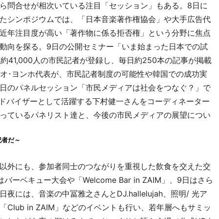
ら問合せが相次いている注目「セッション」もある。8日に
たシンポジウムでは、「日本音楽著作権協会」や大手広告代
近年注目度が高い「著作物に係る拒否権」という分野に焦点
動向を探る。9日の公開セミナー「いま始まった日本での試
約41,000人の市民記者が登録し、毎日約250本の記事が掲載
のオ･ヨンホ代表が、市民記者制度の可能性や韓国での成功実
日のパネルセッション「市民メディアは社会をつなぐ？」で
アドバイザーとして活躍する下村健一さんをコーディネーター
っているパネリスト達と、今後の市民メディアの展望につい
記者だ～
以外にも、参加者同士のつながりを重視した飲食を交えた交
キュー大会や「Welcome Bar in ZAIM」、9日はさら
は、音楽の中冨雅之さんとDJ.hallelujah、照明/ 光ア
lub in ZAIM」などのイベントも行い、若年層へもサミッ