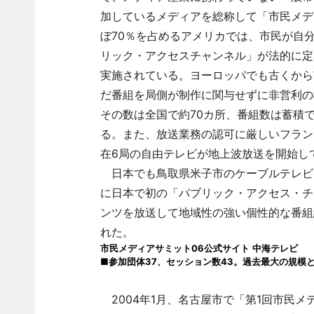
加しているメディアを総称して「市民メデ
ぼ70％を占めるアメリカでは、市民が自
リック・アクセスチャンネル」が法的に定
実施されている。ヨーロッパでも古くから
だ番組を局側が制作に関与せずに非営利の
その数は全国で約70カ所、番組数は蓄積で
る。また、放送業務の認可に厳しいフラン
在6局の自由テレビが地上波放送を開始し
日本でも鳥取県米子市のケーブルテレビで
に日本で初の「パブリック・アクセス・チ
ンツを放送して地域性の強い個性的な番組
れた。
市民メディアサミット06公式サイト
中海テレビ
■参加団体37、セッション数43。過去最大の規模
2004年1月、名古屋市で「第1回市民メ