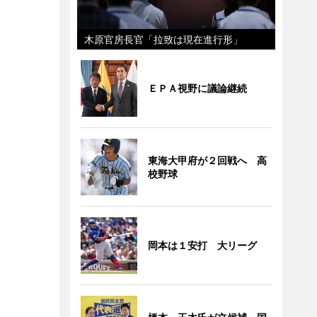
木原官房長官「拉致は現在進行形」
ＥＰＡ視野に議論継続
東海大甲府が２回戦へ 高
校野球
岡本は１安打 大リーグ