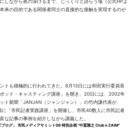
にしながら夜の深けるまで、じっくりと語らう場（公式HPよ
本来の目的である関係者同士の直接的な接触を実現するのが
。
トも積極的に行われてきた。8月13日には和田実行委員長
ッド・キャスティング講座」を開き、20日には、2002年
ット新聞「JANJAN（ジャンジャン）」の竹内謙代表が、
場に「市民記者実践講座」を開催し、市民40数人に市民記者
豊富な記事の事例を紹介しながら講義した。
ズブログ」
市民メディアサミット06 特別企画 "中冨雅之 Club n ZAIM"