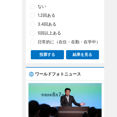
ない
1.2回ある
3.4回ある
5回以上ある
日常的に（在住・在勤・在学中）
投票する
結果を見る
ワールドフォトニュース