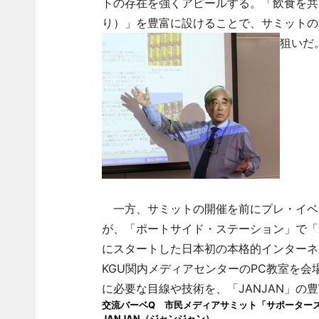
トの存在を強くアピールする。「飲食を共
り）」を豊富に設けることで、サミットの
狙いだ
一方、サミットの開催を前にプレ・イベン
が、「ポートサイド・ステーション」で「ポ
にスタートした日本初の本格的インターネ
KGU関内メディアセンターのPC教室を会
に必要な目線や技術を、「JANJAN」の
交流バーベQ 市民メディアサミット「サポーター
JANJAN（ジャンジャン）