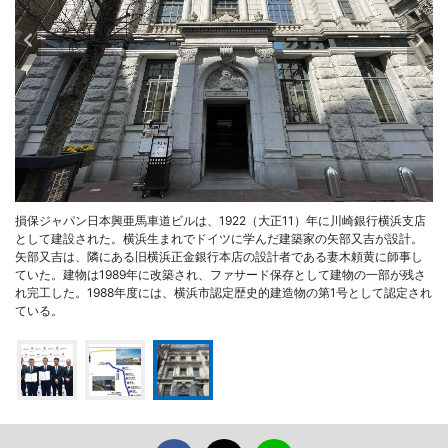
損保ジャパン日本興亜馬車道ビルは、1922（大正11）年に川崎銀行横浜支店
として建設された。横浜生まれでドイツに学んだ建築家の矢部又吉が設計。
矢部又吉は、隣にある旧横浜正金銀行本店の設計者である妻木頼黄に師事し
ていた。建物は1989年に改築され、ファサード保存として建物の一部が残さ
れ完工した。1988年度には、横浜市認定歴史的建造物の第1号として認定され
ている。