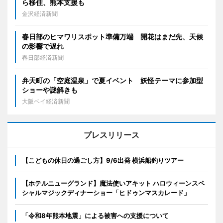
ら移住、熊本支援も
金沢経済新聞
春日部のヒマワリスポット準備万端 開花はまだ先、天候
の影響で遅れ
春日部経済新聞
弁天町の「空庭温泉」で夏イベント 妖怪テーマに参加型
ショーや謎解きも
大阪ベイ経済新聞
プレスリリース
【こどもの休日の過ごし方】9/6出発 横浜船釣りツアー
【ホテルニューグランド】魔法使いアキット ハロウィーンスペ
シャルマジックディナーショー「ヒドゥンマスカレード」
「令和8年熊本地震」による被害への支援について