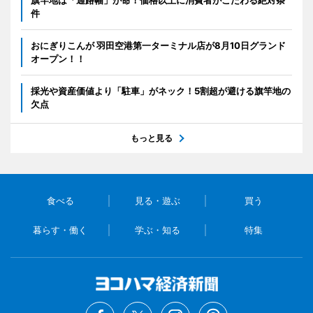
旗竿地は「通路幅」が命！価格以上に消費者がこだわる絶対条
件
おにぎりこんが 羽田空港第一ターミナル店が8月10日グランド
オープン！！
採光や資産価値より「駐車」がネック！5割超が避ける旗竿地の
欠点
もっと見る
食べる
見る・遊ぶ
買う
暮らす・働く
学ぶ・知る
特集