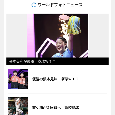
ワールドフォトニュース
張本美和が優勝 卓球ＷＴＴ
優勝の張本兄妹 卓球ＷＴＴ
霞ケ浦が２回戦へ 高校野球