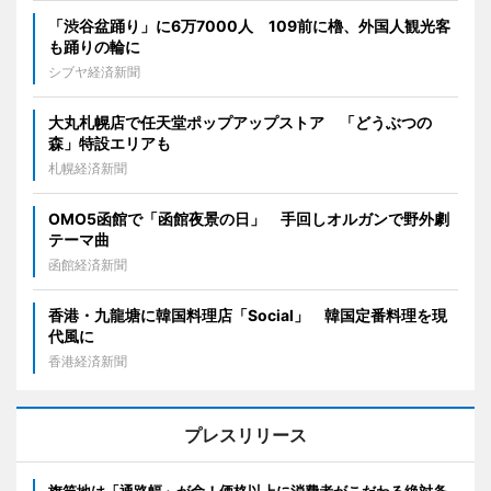
「渋谷盆踊り」に6万7000人 109前に櫓、外国人観光客
も踊りの輪に
シブヤ経済新聞
大丸札幌店で任天堂ポップアップストア 「どうぶつの
森」特設エリアも
札幌経済新聞
OMO5函館で「函館夜景の日」 手回しオルガンで野外劇
テーマ曲
函館経済新聞
香港・九龍塘に韓国料理店「Social」 韓国定番料理を現
代風に
香港経済新聞
プレスリリース