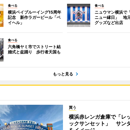
食べる
食べる
横浜ベイブルーイング15周年
ニュウマン横浜で
記念 新作ラガービール「ベ
ニュー縁日」 地
イヘル」
グッズなど出店
食べる
六角橋ヤミ市でストリート結
婚式と盆踊り 歩行者天国も
もっと見る
買う
横浜赤レンガ倉庫で「レ
ックサンセット」 サン