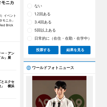
タモニカ
ない
1.2回ある
1）イベント
タモニカ」
3.4回ある
 Brick
5回以上ある
日常的に（在住・在勤・在学中）
投票する
結果を見る
リー・アン
イル」展
ワールドフォトニュース
ズとエクセ
決」 横浜