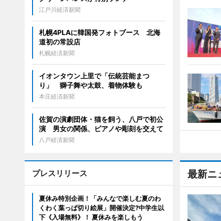
江戸川経済新聞
札幌4PLAに韓国発フォトブース 北海
道初の常設店
札幌経済新聞
イオンタウン上里で「伝統芸能まつ
り」 獅子舞や太鼓、着物体験も
本庄経済新聞
佐賀の演劇団体・猫を飼う、八戸で初公
演 男女の関係、ピアノや彫刻を交えて
八戸経済新聞
プレスリリース
最新ニ
夏休み特別企画！「みんなで楽しむ夏のわ
くわく葉っぱ切り絵展」開催決定?中学生以
下《入場無料》！ 夏休みを楽しもう