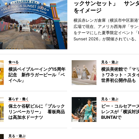
ックサンセット」 サン
をイメージ
横浜赤レンガ倉庫（横浜市中区新港
広場で現在、アメリカ西海岸「サン
をテーマにした夏季限定イベント「Red
Sunset 2026」が開催されている。
食べる
見る・遊ぶ
横浜ベイブルーイング15周年
横浜美術館で「マ
記念 新作ラガービール「ベ
トワネット・スタ
イヘル」
世界初公開作品も
暮らす・働く
見る・遊ぶ
保土ケ谷駅ビルに「ブルック
ビー・コルセアー
リンベーカリー」 看板商品
レンスが「横浜対
は高加水ドーナツ
BUNTAIで
見る・遊ぶ