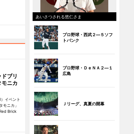
あいさつされる悠仁さま
プロ野球・西武２―５ソフ
トバンク
プロ野球・ＤｅＮＡ２―１
広島
ッドブリ
タモニカ
1）イベント
Ｊリーグ、真夏の開幕
タモニカ」
 Brick