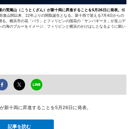
屋の荒篤山（こうとくざん）が新十両に昇進することを5月26日に発表。
横
た前進山関以来、22年ぶりの関取誕生となる。新十両で迎える7月4日からの
贈る。横浜市の花「バラ」とフィリピンの国花の「サンパギータ」が並ぶデ
ンの海のブルーをイメージ、フィリピンと横浜のかけはしとなるように願い
が新十両に昇進することを5月26日に発表。
記事を読む