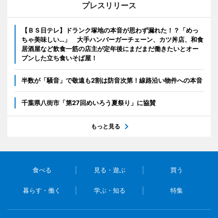
プレスリリース
【ＢＳ日テレ】ドランク塚地の本音が思わず漏れた！？「めっ
ちゃ美味しい…」 大手ハンバーガーチェーン、カツ丼店、和食
居酒屋など飲食一筋の店主が定年後にまだまだ働きたいとオー
プンした立ち食いそば屋！
半数が「騒音」で敬遠も2割は防音次第！線路沿い物件への本音
千葉県八街市「第27回めいろう夏祭り」に協賛
もっと見る
食べる
見る・遊ぶ
買う
暮らす・働く
学ぶ・知る
特集