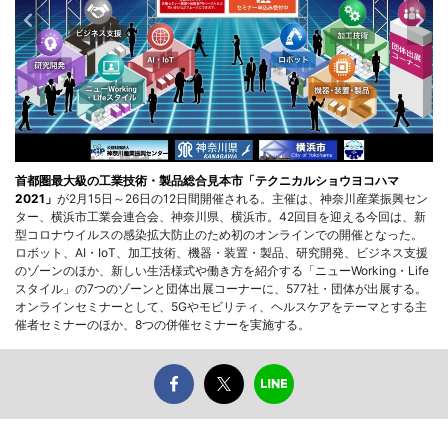
首都圏最大級の工業技術・製品総合見本市「テクニカルショウヨコハマ
2021」
が2月15日～26日の12日間開催される。主催は、神奈川産業振興セン
ター、横浜市工業会連合会、神奈川県、横浜市。42回目を迎える今回は、新
型コロナウイルスの感染拡大防止のため初のオンラインでの開催となった。
ロボット、AI・IoT、加工技術、機器・装置・製品、研究開発、ビジネス支援
のゾーンのほか、新しい生活様式や働き方を紹介する「ニューWorking・Life
スタイル」の7つのゾーンと団体出展コーナーに、577社・団体が出展する。
オンラインセミナーとして、5Gやモビリティ、ヘルスケアをテーマとする主
催者セミナーのほか、8つの併催セミナーを実施する。