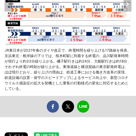
JR東日本が2021年春のダイヤ改正で、終電時間を繰り上げる17路線を発表。
京浜東北・根岸線の下りでは、桜木町駅に到着する終電の、品川駅発車時間
が現行より約33分繰り上がる。磯子駅行きは約24分、大船駅行きは約18分、
それぞれ終電の時刻が繰り上がる。東海道線と横須賀線の東京駅発終電は、
ほぼ現行どおり。繰り上げの理由は、鉄道工事における働き方改革の実現、
鉄道設備の設置・保守のスピードアップによるサービス向上や、新型コロナ
ウイルス感染症の拡大を契機とした乗客の行動様式の変化に対応するためと
している。