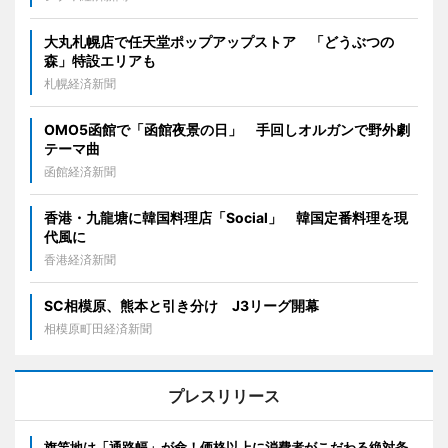
大丸札幌店で任天堂ポップアップストア 「どうぶつの
森」特設エリアも
札幌経済新聞
OMO5函館で「函館夜景の日」 手回しオルガンで野外劇
テーマ曲
函館経済新聞
香港・九龍塘に韓国料理店「Social」 韓国定番料理を現
代風に
香港経済新聞
SC相模原、熊本と引き分け J3リーグ開幕
相模原町田経済新聞
プレスリリース
旗竿地は「通路幅」が命！価格以上に消費者がこだわる絶対条