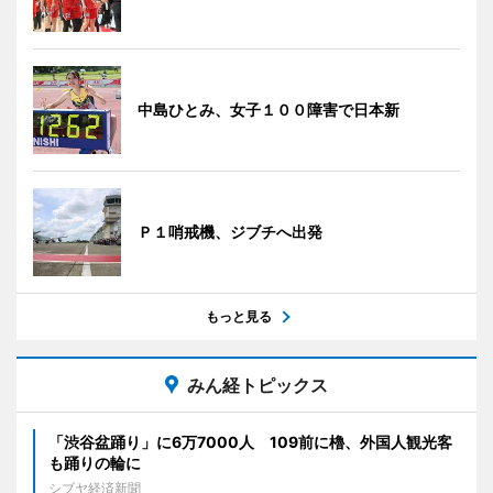
中島ひとみ、女子１００障害で日本新
Ｐ１哨戒機、ジブチへ出発
もっと見る
みん経トピックス
「渋谷盆踊り」に6万7000人 109前に櫓、外国人観光客
も踊りの輪に
シブヤ経済新聞