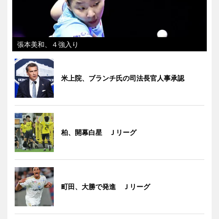
張本美和、４強入り
米上院、ブランチ氏の司法長官人事承認
柏、開幕白星 Ｊリーグ
町田、大勝で発進 Ｊリーグ