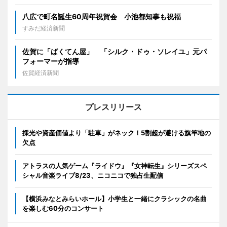
八広で町名誕生60周年祝賀会 小池都知事も祝福
すみだ経済新聞
佐賀に「ばくてん屋」 「シルク・ドゥ・ソレイユ」元パ
フォーマーが指導
佐賀経済新聞
プレスリリース
採光や資産価値より「駐車」がネック！5割超が避ける旗竿地の
欠点
アトラスの人気ゲーム『ライドウ』『女神転生』シリーズスペ
シャル音楽ライブ8/23、ニコニコで独占生配信
【横浜みなとみらいホール】小学生と一緒にクラシックの名曲
を楽しむ60分のコンサート