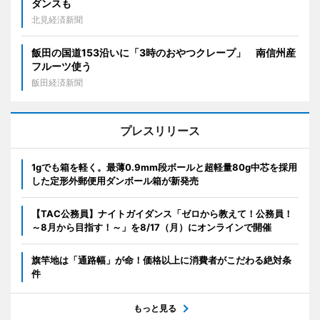
ダンスも
北見経済新聞
飯田の国道153沿いに「3時のおやつクレープ」 南信州産
フルーツ使う
飯田経済新聞
プレスリリース
1gでも箱を軽く。最薄0.9mm段ボールと超軽量80g中芯を採用
した定形外郵便用ダンボール箱が新発売
【TAC公務員】ナイトガイダンス「ゼロから教えて！公務員！
～8月から目指す！～」を8/17（月）にオンラインで開催
旗竿地は「通路幅」が命！価格以上に消費者がこだわる絶対条
件
もっと見る