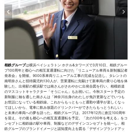
相鉄グループ
は横浜ベイシェラトン ホテル&タワーズで3月10日、相鉄グルー
プ100周年と都心への相互直通運転に向けた「リニューアル車両＆新制服記者
発表会」を開催。9000系車両リニューアル工事の完成を記念し、タレントの
南明奈さんと招待園児約130人が、営業運転に先駆けて新車両の乗り心地を体
験した。出発駅の横浜駅では南さんがさわやかに出発合図を行い、相模鉄道
のマスコットキャラクター「そうにゃん」もお祝いに。今秋スタート予定の
新制服に袖を通した南さんは「神奈川出身のわたしが免許更新などでいつも
お世話になっている相鉄線。これからもっともっと通勤や通学が楽しくなっ
てほしいから、電車に飲み放題のドリンクバーができたらもっとうれしい」
と未来の車両への夢を語った。相鉄グループは、2017年12月に創立100周年
を迎え、その後も都心への相互直通運転を予定。「次の100年を考える」をコ
ンセプトに相鉄線の駅や車両、制服などのデザインコンセプトを統一し、相
鉄グループのブランドイメージと認知度向上を図る「デザインブランドアッ