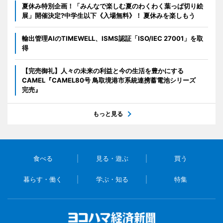
夏休み特別企画！「みんなで楽しむ夏のわくわく葉っぱ切り絵
展」開催決定?中学生以下《入場無料》！ 夏休みを楽しもう
輸出管理AIのTIMEWELL、ISMS認証「ISO/IEC 27001」を取
得
【完売御礼】人々の未来の利益と今の生活を豊かにする
CAMEL『CAMEL80号 鳥取境港市系統連携蓄電池シリーズ
完売』
もっと見る
食べる
見る・遊ぶ
買う
暮らす・働く
学ぶ・知る
特集