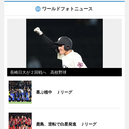
ワールドフォトニュース
長崎日大が２回戦へ 高校野球
喜ぶ植中 Ｊリーグ
鹿島、逆転で白星発進 Ｊリーグ