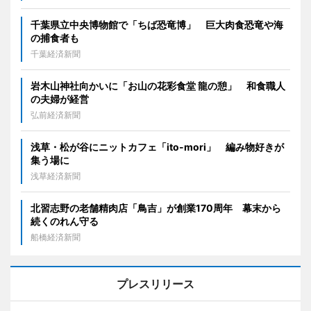
千葉県立中央博物館で「ちば恐竜博」 巨大肉食恐竜や海
の捕食者も
千葉経済新聞
岩木山神社向かいに「お山の花彩食堂 龍の憩」 和食職人
の夫婦が経営
弘前経済新聞
浅草・松が谷にニットカフェ「ito-mori」 編み物好きが
集う場に
浅草経済新聞
北習志野の老舗精肉店「鳥吉」が創業170周年 幕末から
続くのれん守る
船橋経済新聞
プレスリリース