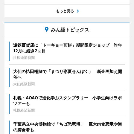
もっと見る
みん経トピックス
遠鉄百貨店に「トーキョー煎餅」期間限定ショップ 昨年
12月に続き2回目
浜松経済新聞
大仙の払田柵跡で「まつり彩夏せんぼく」 新企画加え開
催へ
大仙経済新聞
札幌・AOAOで進化学ぶスタンプラリー 小学生向けラボ
ツアーも
札幌経済新聞
千葉県立中央博物館で「ちば恐竜博」 巨大肉食恐竜や海
の捕食者も