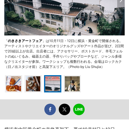
「
のきさきアートフェア
」は10月11日・12日に横浜・黄金町で開催される。
アーティストやクリエイターのオリジナルグッズやアート作品が並び、2日間
で20組以上が出店。出店者には、アクセサリー、ポストカード、羊毛フェル
トのぬいぐるみ、磁器土の器、手作りバッグやブローチなど、ジャンル多様
なクリエイターが参加。ワークショップも複数行われる。会場はロックカク
（日ノ出スタジオ前）と高架下エリア。（Photo by Liu Shujia）