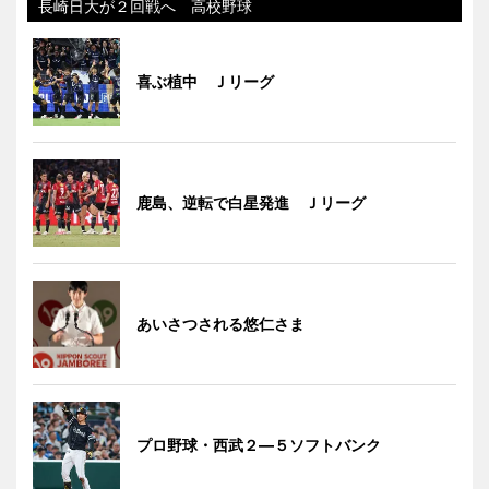
長崎日大が２回戦へ 高校野球
喜ぶ植中 Ｊリーグ
鹿島、逆転で白星発進 Ｊリーグ
あいさつされる悠仁さま
プロ野球・西武２―５ソフトバンク