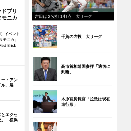
ッドブリ
吉田は２安打１打点 大リーグ
タモニカ
1）イベント
千賀の力投 大リーグ
タモニカ」
 Brick
高市首相靖国参拝「適切に
判断」
リー・アン
イル」展
木原官房長官「拉致は現在
進行形」
ズとエクセ
決」 横浜