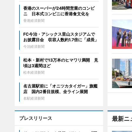
香港のスーパーが24時間営業のコンビ
ニ 日本式コンビニに香港食文化を
香港経済新聞
FC今治・アシックス里山スタジアムで
お披露目会 収容人数約1.7倍に「成長」
今治経済新聞
松本・新村で13万本のヒマワリ満開 見
頃は3週間ほど
松本経済新聞
名古屋駅前に「オニツカタイガー」旗艦
店 国内2番目規模、全ライン展開
名駅経済新聞
プレスリリース
最新ニ