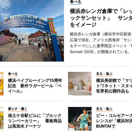
食べる
横浜赤レンガ倉庫で「レ
ックサンセット」 サン
をイメージ
横浜赤レンガ倉庫（横浜市中区新港
広場で現在、アメリカ西海岸「サン
をテーマにした夏季限定イベント「Red
Sunset 2026」が開催されている。
食べる
見る・遊ぶ
横浜ベイブルーイング15周年
横浜美術館で「マ
記念 新作ラガービール「ベ
トワネット・スタ
イヘル」
世界初公開作品も
暮らす・働く
見る・遊ぶ
保土ケ谷駅ビルに「ブルック
ビー・コルセアー
リンベーカリー」 看板商品
レンスが「横浜対
は高加水ドーナツ
BUNTAIで