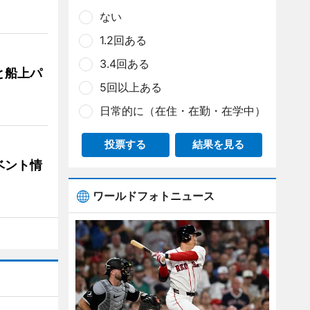
ない
1.2回ある
3.4回ある
と船上パ
5回以上ある
日常的に（在住・在勤・在学中）
投票する
結果を見る
ベント情
ワールドフォトニュース