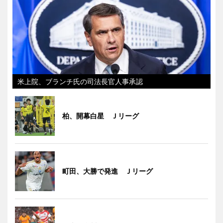
米上院、ブランチ氏の司法長官人事承認
柏、開幕白星 Ｊリーグ
町田、大勝で発進 Ｊリーグ