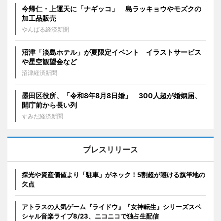
今帰仁・上運天に「ナギッコ」 島ラッキョウやモズクの
加工品販売
やんばる経済新聞
沼津「淡島ホテル」が夏限定イベント イラストサービス
や星空観望会など
沼津経済新聞
墨田区役所、「令和8年8月8日婚」 300人超が婚姻届、
開庁前から長い列
すみだ経済新聞
プレスリリース
採光や資産価値より「駐車」がネック！5割超が避ける旗竿地の
欠点
アトラスの人気ゲーム『ライドウ』『女神転生』シリーズスペ
シャル音楽ライブ8/23、ニコニコで独占生配信