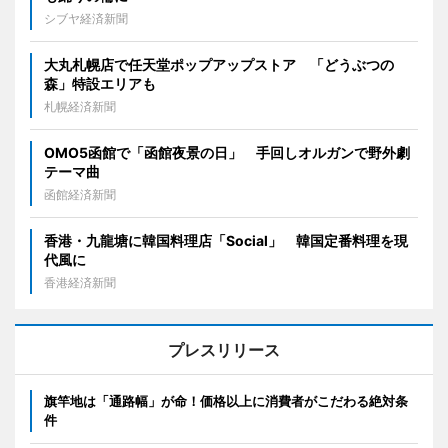
シブヤ経済新聞
大丸札幌店で任天堂ポップアップストア 「どうぶつの
森」特設エリアも
札幌経済新聞
OMO5函館で「函館夜景の日」 手回しオルガンで野外劇
テーマ曲
函館経済新聞
香港・九龍塘に韓国料理店「Social」 韓国定番料理を現
代風に
香港経済新聞
プレスリリース
旗竿地は「通路幅」が命！価格以上に消費者がこだわる絶対条
件