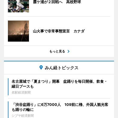
霞ケ浦が２回戦へ 高校野球
山火事で非常事態宣言 カナダ
もっと見る
みん経トピックス
名古屋城で「夏まつり」開幕 盆踊りを毎日開催、飲食・
縁日ブースも
名駅経済新聞
「渋谷盆踊り」に6万7000人 109前に櫓、外国人観光客
も踊りの輪に
シブヤ経済新聞