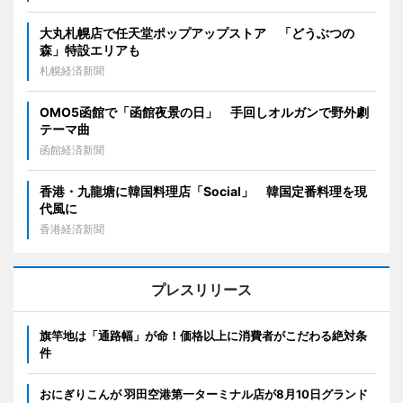
大丸札幌店で任天堂ポップアップストア 「どうぶつの
森」特設エリアも
札幌経済新聞
OMO5函館で「函館夜景の日」 手回しオルガンで野外劇
テーマ曲
函館経済新聞
香港・九龍塘に韓国料理店「Social」 韓国定番料理を現
代風に
香港経済新聞
プレスリリース
旗竿地は「通路幅」が命！価格以上に消費者がこだわる絶対条
件
おにぎりこんが 羽田空港第一ターミナル店が8月10日グランド