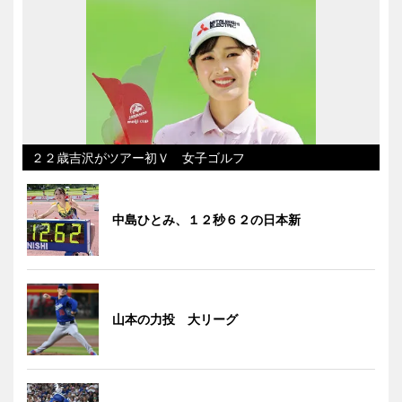
２２歳吉沢がツアー初Ｖ 女子ゴルフ
中島ひとみ、１２秒６２の日本新
山本の力投 大リーグ