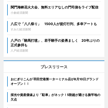
関門海峡花火大会、無料エリアなしの門司側をライブ配信
小倉経済新聞
八広で「八八祭り」 1500人が提灯行列、多幸アートも
すみだ経済新聞
八戸の「騎馬打毬」、若手騎手の姿勇ましく 20年ぶりの
正式参拝も
八戸経済新聞
プレスリリース
おにぎりこんが 羽田空港第一ターミナル店が8月10日グランド
オープン！！
採光や資産価値より「駐車」がネック！5割超が避ける旗竿地の
欠点