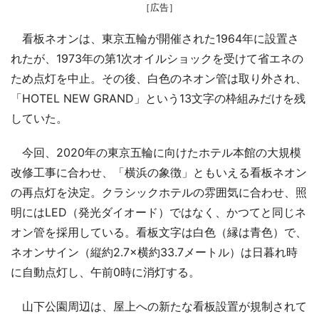
［広告］
看板ネオンは、東京五輪が開催された1964年に設置さ
れたが、1973年の第1次オイルショックを受けて省エネの
ため点灯を中止。その後、白色のネオン管は取り外され、
「HOTEL NEW GRAND」という13文字の枠組みだけを残
していた。
今回、2020年の東京五輪に向けたホテル本館の大規模
改修工事に合わせ、「横浜の象徴」ともいえる看板ネオン
の再点灯を決定。クラシックホテルの雰囲気に合わせ、照
明にはLED（発光ダイオード）ではなく、かつてと同じネ
オン管を採用している。看板文字は白色（縁は青色）で、
ネオンサイン（縦約2.7×横約33.7メートル）は日暮れ時
に自動点灯し、午前0時に消灯する。
山下公園周辺は、屋上への新たな看板設置が規制されて