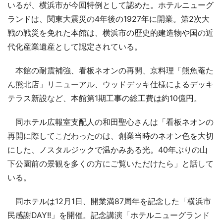
いるが、横浜市が今回特例として認めた。ホテルニューグ
ランドは、関東大震災の4年後の1927年に開業。第2次大
戦の戦災を免れた本館は、横浜市の歴史的建造物や国の近
代化産業遺産として認定されている。
本館の耐震補強、看板ネオンの再開、京料理「熊魚菴た
ん熊北店」リニューアル、ウッドデッキ仕様によるデッキ
テラス新設など、本館第1期工事の総工費は約10億円。
同ホテル広報室支配人の和田聖心さんは「看板ネオンの
再開に際してこだわったのは、創業当時のネオン色を大切
にした、ノスタルジックで温かみある光。40年ぶりの山
下公園前の景観を多くの方にご覧いただけたら」と話して
いる。
同ホテルは12月1日、開業満87周年を記念した「横浜市
民感謝DAY!!」を開催。記念講演「ホテルニューグランド