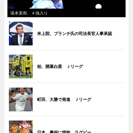
張本美和、４強入り
米上院、ブランチ氏の司法長官人事承認
柏、開幕白星 Ｊリーグ
町田、大勝で発進 Ｊリーグ
日本、豪州に惜敗 ラグビー