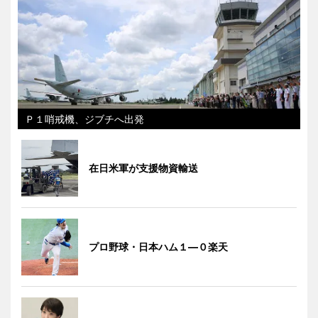
Ｐ１哨戒機、ジブチへ出発
在日米軍が支援物資輸送
プロ野球・日本ハム１―０楽天