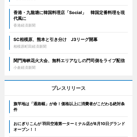
香港・九龍塘に韓国料理店「Social」 韓国定番料理を現
代風に
香港経済新聞
SC相模原、熊本と引き分け J3リーグ開幕
相模原町田経済新聞
関門海峡花火大会、無料エリアなしの門司側をライブ配信
小倉経済新聞
プレスリリース
旗竿地は「通路幅」が命！価格以上に消費者がこだわる絶対条
件
おにぎりこんが 羽田空港第一ターミナル店が8月10日グランド
オープン！！