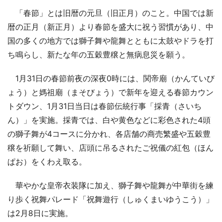
「春節」とは旧暦の元旦（旧正月）のこと。中国では新
暦の正月（新正月）より春節を盛大に祝う習慣があり、中
国の多くの地方では獅子舞や龍舞とともに太鼓やドラを打
ち鳴らし、新たな年の五穀豊穣と無病息災を願う。
1月31日の春節前夜の深夜0時には、関帝廟（かんていび
ょう）と媽祖廟（まそびょう）で新年を迎える春節カウン
トダウン、1月31日当日は春節伝統行事「採青（さいち
ん）」を実施。採青では、白や黄色などに彩色された4頭
の獅子舞が4コースに分かれ、各店舗の商売繁盛や五穀豊
穣を祈願して舞い、店頭に吊るされたご祝儀の紅包（ほん
ぱお）をくわえ取る。
華やかな皇帝衣装隊に加え、獅子舞や龍舞が中華街を練
り歩く祝舞パレード「祝舞遊行（しゅくまいゆうこう）」
は2月8日に実施。