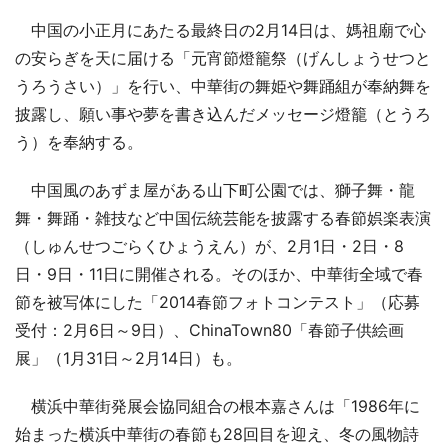
中国の小正月にあたる最終日の2月14日は、媽祖廟で心
の安らぎを天に届ける「元宵節燈籠祭（げんしょうせつと
うろうさい）」を行い、中華街の舞姫や舞踊組が奉納舞を
披露し、願い事や夢を書き込んだメッセージ燈籠（とうろ
う）を奉納する。
中国風のあずま屋がある山下町公園では、獅子舞・龍
舞・舞踊・雑技など中国伝統芸能を披露する春節娯楽表演
（しゅんせつごらくひょうえん）が、2月1日・2日・8
日・9日・11日に開催される。そのほか、中華街全域で春
節を被写体にした「2014春節フォトコンテスト」（応募
受付：2月6日～9日）、ChinaTown80「春節子供絵画
展」（1月31日～2月14日）も。
横浜中華街発展会協同組合の根本嘉さんは「1986年に
始まった横浜中華街の春節も28回目を迎え、冬の風物詩