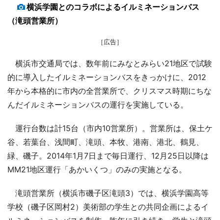
横浜学園とのコラボによるイルミネーションバス
（滝頭営業所）
［広告］
横浜市交通局では、数年前にみなとみらい21地区で試験
的に導入したイルミネーションバスをきっかけに、2012
年から本格的に市内の全営業所で、クリスマス時期にちな
んだイルミネーションバスの運行を実施している。
運行台数は計15台（市内10営業所）。営業所は、保土ケ
谷、若葉台、浅間町、滝頭、本牧、港南、港北、鶴見、
緑、磯子。2014年1月7日まで毎日運行、12月25日以降は
MM21地区運行「あかいくつ」のみの実施となる。
滝頭営業所（横浜市磯子区滝頭3）では、横浜学園高等
学校（磯子区岡村2）美術部の学生との共同企画によるイ