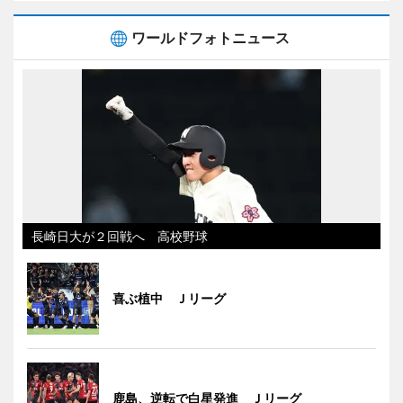
ワールドフォトニュース
長崎日大が２回戦へ 高校野球
喜ぶ植中 Ｊリーグ
鹿島、逆転で白星発進 Ｊリーグ