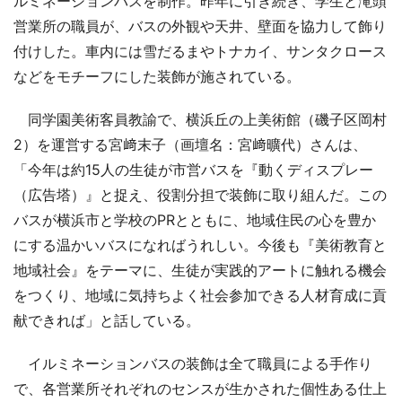
ルミネーションバスを制作。昨年に引き続き、学生と滝頭
営業所の職員が、バスの外観や天井、壁面を協力して飾り
付けした。車内には雪だるまやトナカイ、サンタクロース
などをモチーフにした装飾が施されている。
同学園美術客員教諭で、横浜丘の上美術館（磯子区岡村
2）を運営する宮﨑末子（画壇名：宮﨑曠代）さんは、
「今年は約15人の生徒が市営バスを『動くディスプレー
（広告塔）』と捉え、役割分担で装飾に取り組んだ。この
バスが横浜市と学校のPRとともに、地域住民の心を豊か
にする温かいバスになればうれしい。今後も『美術教育と
地域社会』をテーマに、生徒が実践的アートに触れる機会
をつくり、地域に気持ちよく社会参加できる人材育成に貢
献できれば」と話している。
イルミネーションバスの装飾は全て職員による手作り
で、各営業所それぞれのセンスが生かされた個性ある仕上