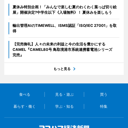
夏休み特別企画！「みんなで楽しむ夏のわくわく葉っぱ切り絵
展」開催決定?中学生以下《入場無料》！ 夏休みを楽しもう
輸出管理AIのTIMEWELL、ISMS認証「ISO/IEC 27001」を取
得
【完売御礼】人々の未来の利益と今の生活を豊かにする
CAMEL『CAMEL80号 鳥取境港市系統連携蓄電池シリーズ
完売』
もっと見る
食べる
見る・遊ぶ
買う
暮らす・働く
学ぶ・知る
特集