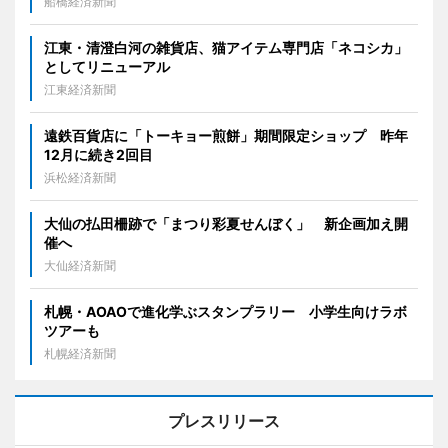
船橋経済新聞
江東・清澄白河の雑貨店、猫アイテム専門店「ネコシカ」
としてリニューアル
江東経済新聞
遠鉄百貨店に「トーキョー煎餅」期間限定ショップ 昨年
12月に続き2回目
浜松経済新聞
大仙の払田柵跡で「まつり彩夏せんぼく」 新企画加え開
催へ
大仙経済新聞
札幌・AOAOで進化学ぶスタンプラリー 小学生向けラボ
ツアーも
札幌経済新聞
プレスリリース