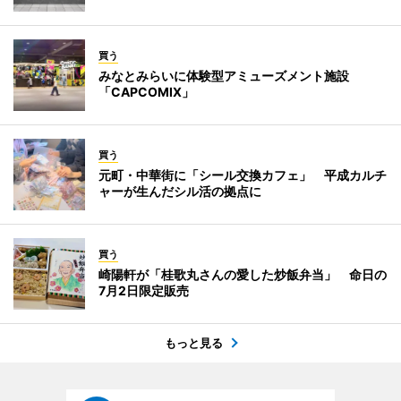
買う
みなとみらいに体験型アミューズメント施設
「CAPCOMIX」
買う
元町・中華街に「シール交換カフェ」 平成カルチ
ャーが生んだシル活の拠点に
買う
崎陽軒が「桂歌丸さんの愛した炒飯弁当」 命日の
7月2日限定販売
もっと見る