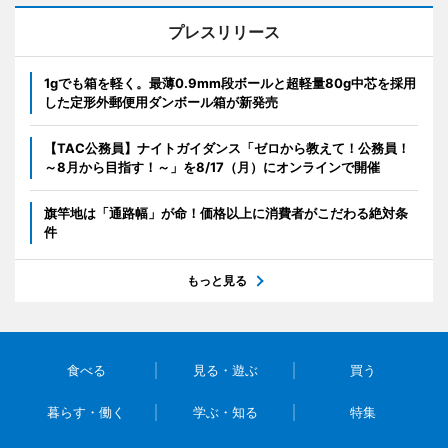
プレスリリース
1gでも箱を軽く。最薄0.9mm段ボールと超軽量80g中芯を採用
した定形外郵便用ダンボール箱が新発売
【TAC公務員】ナイトガイダンス「ゼロから教えて！公務員！
～8月から目指す！～」を8/17（月）にオンラインで開催
旗竿地は「通路幅」が命！価格以上に消費者がこだわる絶対条
件
もっと見る
食べる
見る・遊ぶ
買う
暮らす・働く
学ぶ・知る
特集