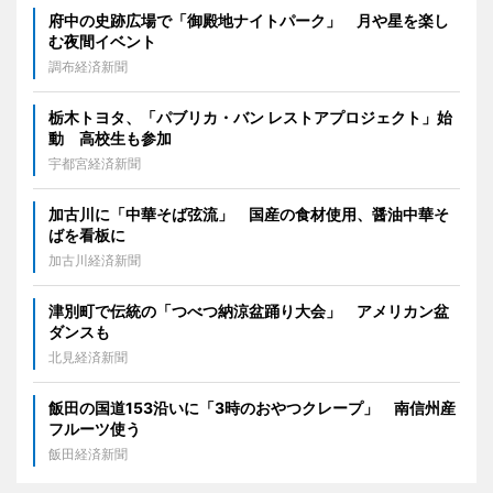
府中の史跡広場で「御殿地ナイトパーク」 月や星を楽し
む夜間イベント
調布経済新聞
栃木トヨタ、「パブリカ・バン レストアプロジェクト」始
動 高校生も参加
宇都宮経済新聞
加古川に「中華そば弦流」 国産の食材使用、醤油中華そ
ばを看板に
加古川経済新聞
津別町で伝統の「つべつ納涼盆踊り大会」 アメリカン盆
ダンスも
北見経済新聞
飯田の国道153沿いに「3時のおやつクレープ」 南信州産
フルーツ使う
飯田経済新聞