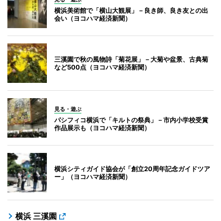
横浜美術館で「横山大観展」－良き師、良き友との出
会い（ヨコハマ経済新聞）
三溪園で秋の風物詩「菊花展」－大菊や盆景、古典菊
など500点（ヨコハマ経済新聞）
見る・遊ぶ
パシフィコ横浜で「キルトの祭典」－市内小学校受賞
作品展示も（ヨコハマ経済新聞）
横浜シティガイド協会が「創立20周年記念ガイドツア
ー」（ヨコハマ経済新聞）
横浜 三溪園