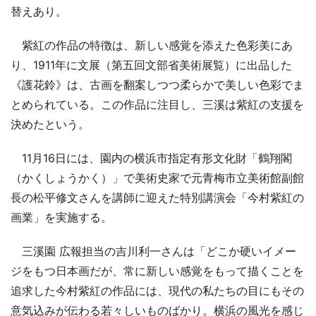
替えあり。
紫紅の作品の特徴は、新しい感覚を添えた色彩美にあ
り、1911年に文展（第五回文部省美術展覧）に出品した
《護花鈴》は、古画を翻案しつつ柔らかで美しい色彩でま
とめられている。この作品に注目し、三溪は紫紅の支援を
決めたという。
11月16日には、園内の横浜市指定有形文化財「鶴翔閣
（かくしょうかく）」で美術史家で元青梅市立美術館副館
長の松平修文さんを講師に迎えた特別講演会「今村紫紅の
画業」を実施する。
三溪園 広報担当の吉川利一さんは「どこか硬いイメー
ジをもつ日本画だが、常に新しい感覚をもって描くことを
追求した今村紫紅の作品には、現代の私たちの目にもその
意気込みが伝わる若々しいものばかり。横浜の風光を感じ