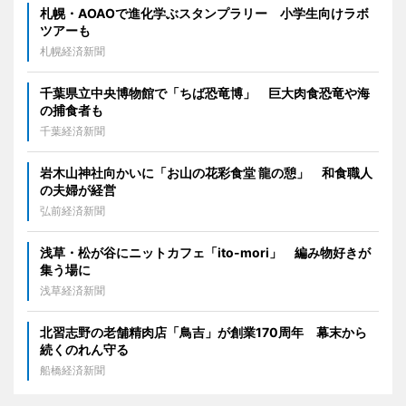
札幌・AOAOで進化学ぶスタンプラリー 小学生向けラボ
ツアーも
札幌経済新聞
千葉県立中央博物館で「ちば恐竜博」 巨大肉食恐竜や海
の捕食者も
千葉経済新聞
岩木山神社向かいに「お山の花彩食堂 龍の憩」 和食職人
の夫婦が経営
弘前経済新聞
浅草・松が谷にニットカフェ「ito-mori」 編み物好きが
集う場に
浅草経済新聞
北習志野の老舗精肉店「鳥吉」が創業170周年 幕末から
続くのれん守る
船橋経済新聞