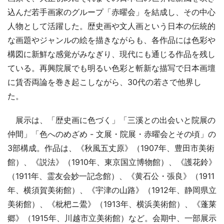
込んだ若手画家のグループ「赤曜会」を結成し、その中心
人物として活躍した。歴史画や文人画という日本の伝統的
な画題やジャンルの絵を描きながらも、各作品には色彩や
構図に新鮮な感覚がみなぎり、現代にも通じる作品を残し
ている。再興院展でも明るい色彩と斬新な描写で日本画壇
に賃否両論を巻き起こしながら、30代の若さで他界し
た。
展示は、「歴史画に色づく」「三溪との出会いと院展の
仲間」「色へのめざめ - 文展・院展・赤曜会とその頃」の
3部構成。作品は、《秋風五丈原》（1907年、豊田市美術
館）、《説法》（1910年、東京国立博物館）、《護花鈴》
（1911年、霊友会妙一記念館）、《黄石公・張良》（1911
年、横須賀美術館）、《宇津の山路》（1912年、静岡県立
美術館）、《枇杷ニ鷽》（1913年、横浜美術館）、《蓬莱
郷》（1915年、川越市立美術館）など。会期中、一部展示