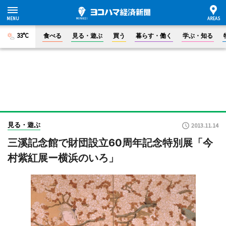
33°C
食べる
見る・遊ぶ
買う
暮らす・働く
学ぶ・知る
見る・遊ぶ
2013.11.14
三溪記念館で財団設立60周年記念特別展「今
村紫紅展ー横浜のいろ」