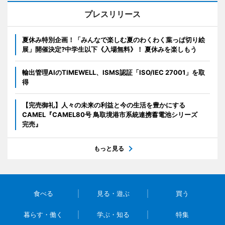
プレスリリース
夏休み特別企画！「みんなで楽しむ夏のわくわく葉っぱ切り絵
展」開催決定?中学生以下《入場無料》！ 夏休みを楽しもう
輸出管理AIのTIMEWELL、ISMS認証「ISO/IEC 27001」を取
得
【完売御礼】人々の未来の利益と今の生活を豊かにする
CAMEL『CAMEL80号 鳥取境港市系統連携蓄電池シリーズ
完売』
もっと見る
食べる
見る・遊ぶ
買う
暮らす・働く
学ぶ・知る
特集