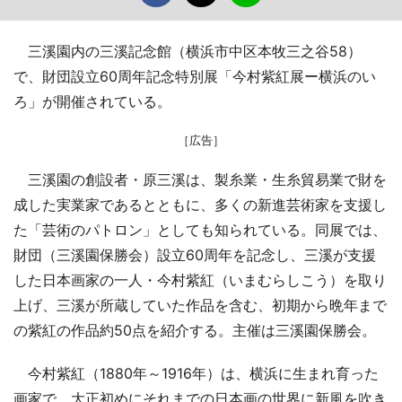
三溪園内の三溪記念館（横浜市中区本牧三之谷58）
で、財団設立60周年記念特別展「今村紫紅展ー横浜のい
ろ」が開催されている。
［広告］
三溪園の創設者・原三溪は、製糸業・生糸貿易業で財を
成した実業家であるとともに、多くの新進芸術家を支援し
た「芸術のパトロン」としても知られている。同展では、
財団（三溪園保勝会）設立60周年を記念し、三溪が支援
した日本画家の一人・今村紫紅（いまむらしこう）を取り
上げ、三溪が所蔵していた作品を含む、初期から晩年まで
の紫紅の作品約50点を紹介する。主催は三溪園保勝会。
今村紫紅（1880年～1916年）は、横浜に生まれ育った
画家で、大正初めにそれまでの日本画の世界に新風を吹き