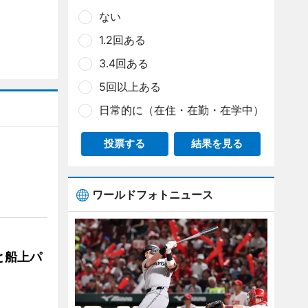
ない
1.2回ある
3.4回ある
5回以上ある
日常的に（在住・在勤・在学中）
投票する
結果を見る
ワールドフォトニュース
と船上パ