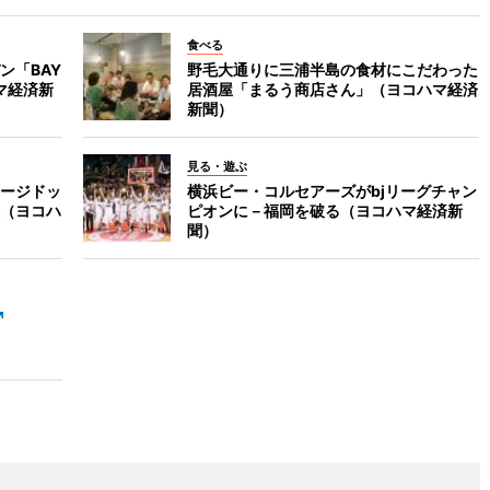
食べる
ン「BAY
野毛大通りに三浦半島の食材にこだわった
ハマ経済新
居酒屋「まるう商店さん」（ヨコハマ経済
新聞）
見る・遊ぶ
ージドッ
横浜ビー・コルセアーズがbjリーグチャン
（ヨコハ
ピオンに－福岡を破る（ヨコハマ経済新
聞）