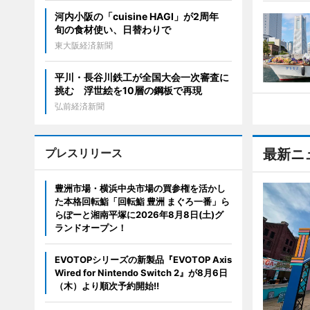
河内小阪の「cuisine HAGI」が2周年
旬の食材使い、日替わりで
東大阪経済新聞
平川・長谷川鉄工が全国大会一次審査に
挑む 浮世絵を10層の鋼板で再現
弘前経済新聞
プレスリリース
最新ニ
豊洲市場・横浜中央市場の買参権を活かし
た本格回転鮨「回転鮨 豊洲 まぐろ一番」ら
らぽーと湘南平塚に2026年8月8日(土)グ
ランドオープン！
EVOTOPシリーズの新製品『EVOTOP Axis
Wired for Nintendo Switch 2』が8月6日
（木）より順次予約開始!!