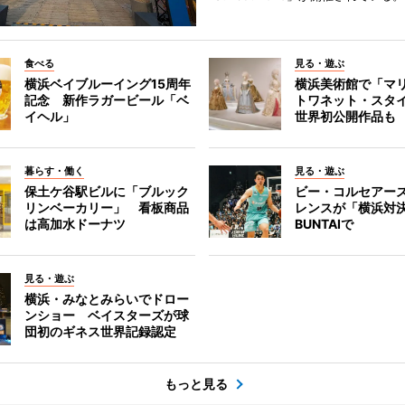
食べる
見る・遊ぶ
横浜ベイブルーイング15周年
横浜美術館で「マ
記念 新作ラガービール「ベ
トワネット・スタ
イヘル」
世界初公開作品も
暮らす・働く
見る・遊ぶ
保土ケ谷駅ビルに「ブルック
ビー・コルセアー
リンベーカリー」 看板商品
レンスが「横浜対
は高加水ドーナツ
BUNTAIで
見る・遊ぶ
横浜・みなとみらいでドロー
ンショー ベイスターズが球
団初のギネス世界記録認定
もっと見る