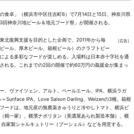
食卓」（横浜市中区住吉町6）で7月14日と15日、神奈川県
3回神奈川地ビール＆地元フード祭」が開催される。
北復興支援を目的とした企画で、2011年から毎
［広告］
ビール、厚木ビール、箱根ビール）のクラフトビー
による多彩なフードが楽しめる。入場料は日本赤十字社を通
される。これまでの2回の開催で約60万円の義援金が集まっ
、ヴァイツェン、アルト、ペールエール、IPA、横浜ラガ
ace IPA、Love Saison Darling、Weizenの3種。箱根
フードは、地元産の無農薬きゅうりと冷やしトマト、横浜ビ
（鶴一家）、横濱ナポリタン（美濃屋あられ製造本舗）、横
、自家製シャルキュトリー（ブーシェル）などを用意する。