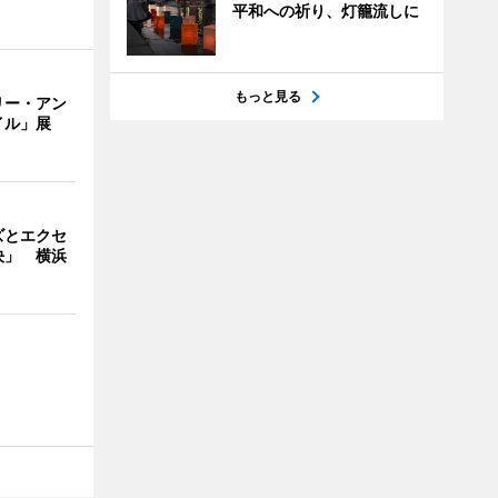
平和への祈り、灯籠流しに
もっと見る
リー・アン
イル」展
ズとエクセ
決」 横浜