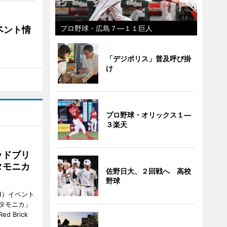
プロ野球・広島７―１１巨人
ベント情
「デジポリス」普及呼び掛
け
プロ野球・オリックス１―
３楽天
ッドブリ
タモニカ
佐野日大、２回戦へ 高校
野球
1）イベント
タモニカ」
 Brick