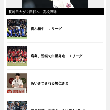
長崎日大が２回戦へ 高校野球
喜ぶ植中 Ｊリーグ
鹿島、逆転で白星発進 Ｊリーグ
あいさつされる悠仁さま