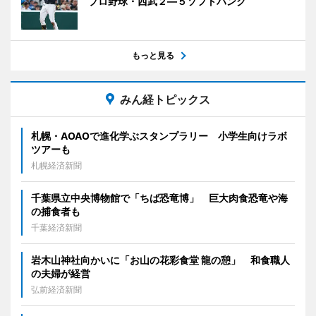
プロ野球・西武２―５ソフトバンク
もっと見る
みん経トピックス
札幌・AOAOで進化学ぶスタンプラリー 小学生向けラボ
ツアーも
札幌経済新聞
千葉県立中央博物館で「ちば恐竜博」 巨大肉食恐竜や海
の捕食者も
千葉経済新聞
岩木山神社向かいに「お山の花彩食堂 龍の憩」 和食職人
の夫婦が経営
弘前経済新聞