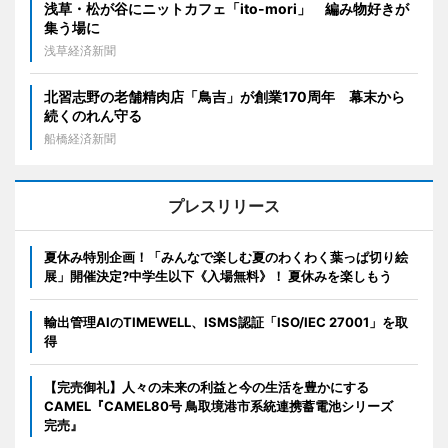
浅草・松が谷にニットカフェ「ito-mori」 編み物好きが
集う場に
浅草経済新聞
北習志野の老舗精肉店「鳥吉」が創業170周年 幕末から
続くのれん守る
船橋経済新聞
プレスリリース
夏休み特別企画！「みんなで楽しむ夏のわくわく葉っぱ切り絵
展」開催決定?中学生以下《入場無料》！ 夏休みを楽しもう
輸出管理AIのTIMEWELL、ISMS認証「ISO/IEC 27001」を取
得
【完売御礼】人々の未来の利益と今の生活を豊かにする
CAMEL『CAMEL80号 鳥取境港市系統連携蓄電池シリーズ
完売』