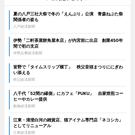
夏の八戸三社大祭で冬の「えんぶり」公演 青森ねぶた祭
関係者の姿も
八戸経済新聞
伊勢「二軒茶屋餅角屋本店」が内宮前に出店 創業450年
間で初の支店
伊勢志摩経済新聞
皆野で「タイムスリップ横丁」 秩父音頭まつりににぎわ
い添える
秩父経済新聞
八千代「52間の縁側」にカフェ「PUKU」 自家焙煎コー
ヒーやカレー提供
船橋経済新聞
江東・清澄白河の雑貨店、猫アイテム専門店「ネコシカ」
としてリニューアル
江東経済新聞