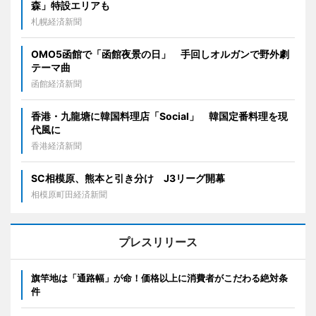
森」特設エリアも
札幌経済新聞
OMO5函館で「函館夜景の日」 手回しオルガンで野外劇
テーマ曲
函館経済新聞
香港・九龍塘に韓国料理店「Social」 韓国定番料理を現
代風に
香港経済新聞
SC相模原、熊本と引き分け J3リーグ開幕
相模原町田経済新聞
プレスリリース
旗竿地は「通路幅」が命！価格以上に消費者がこだわる絶対条
件