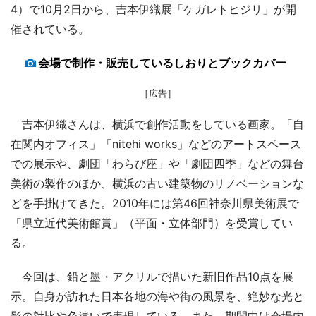
4）で10月2日から、吉本伊織展「ケガレトヒジリ」が開
催されている。
会場で制作・販売しているしおりとブックカバー
［広告］
吉本伊織さんは、横浜で創作活動をしている画家。「自
在関内オフィス」「nitehi works」などのアートスペース
での展示や、劇団「わらび座」や「劇団四季」などの舞台
美術の製作のほか、横浜の古い建築物のリノベーションな
どを手掛けてきた。2010年には第46回神奈川県美術展で
「県立近代美術館賞」（平面・立体部門）を受賞してい
る。
今回は、鉛と墨・アクリルで描いた新旧作品10点を展
示。自身が訪れた日本各地の海や街の風景を、絶妙な光と
影の対比や色遣いで表現している。また、期間中は会場内