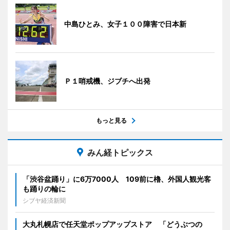
中島ひとみ、女子１００障害で日本新
Ｐ１哨戒機、ジブチへ出発
もっと見る
みん経トピックス
「渋谷盆踊り」に6万7000人 109前に櫓、外国人観光客
も踊りの輪に
シブヤ経済新聞
大丸札幌店で任天堂ポップアップストア 「どうぶつの