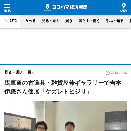
33°C
食べる
見る・遊ぶ
買う
暮らす・働く
学ぶ・知る
見る・遊ぶ
買う
2012.10.16
馬車道の古道具・雑貨屋兼ギャラリーで吉本
伊織さん個展「ケガレトヒジリ」