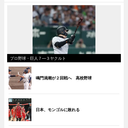
プロ野球・巨人７―３ヤクルト
鳴門渦潮が２回戦へ 高校野球
日本、モンゴルに敗れる