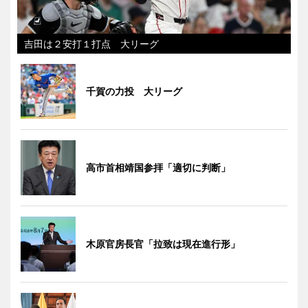
吉田は２安打１打点 大リーグ
千賀の力投 大リーグ
高市首相靖国参拝「適切に判断」
木原官房長官「拉致は現在進行形」