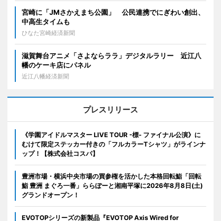
宮崎に「JMさかえまち公園」 公民連携でにぎわい創出、
中高生タイムも
ひなた宮崎経済新聞
滋賀舞台アニメ「さよならララ」デジタルラリー 近江八
幡のケーキ店にパネル
近江八幡経済新聞
プレスリリース
《学園アイドルマスター LIVE TOUR -標- ファイナル公演》に
むけて限定ステッカー付きの「フルカラーTシャツ」がラインナ
ップ！【株式会社コスパ】
豊洲市場・横浜中央市場の買参権を活かした本格回転鮨「回転
鮨 豊洲 まぐろ一番」ららぽーと湘南平塚に2026年8月8日(土)
グランドオープン！
EVOTOPシリーズの新製品『EVOTOP Axis Wired for