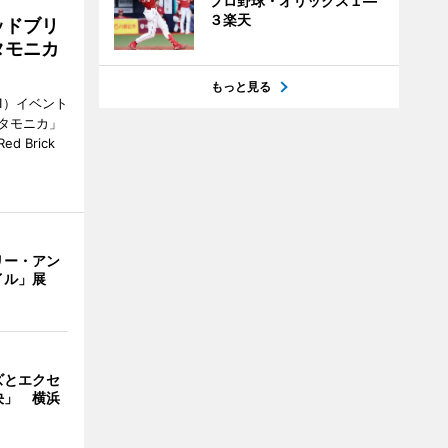
プロ野球・オリックス１―
３楽天
ッドブリ
タモニカ
もっと見る
1）イベント
タモニカ」
 Brick
リー・アン
イル」展
ズとエクセ
決」 横浜