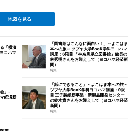
地図を見る
「図書館はこんなに面白い！」～よこはま
る「横濱
本への旅～ ツブヤ大学BooK学科ヨコハマ
（ヨコハマ
講座：6限目 「神奈川県立図書館」館長の
林秀明さんをお迎えして（ヨコハマ経済新
聞）
特集
「紙にできること」～よこはま本への旅～
ツブヤ大学BooK学科ヨコハマ講座：9限
会」-
目 王子製紙新事業・新製品開発センター
マ経済新
の鈴木貴さんをお迎えして（ヨコハマ経済
新聞）
特集