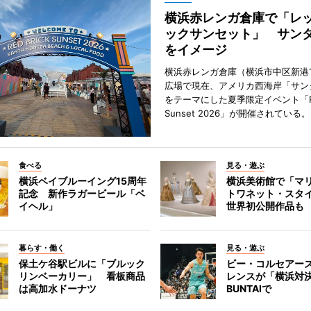
横浜赤レンガ倉庫で「レ
ックサンセット」 サン
をイメージ
横浜赤レンガ倉庫（横浜市中区新港
広場で現在、アメリカ西海岸「サン
をテーマにした夏季限定イベント「Red
Sunset 2026」が開催されている。
食べる
見る・遊ぶ
横浜ベイブルーイング15周年
横浜美術館で「マ
記念 新作ラガービール「ベ
トワネット・スタ
イヘル」
世界初公開作品も
暮らす・働く
見る・遊ぶ
保土ケ谷駅ビルに「ブルック
ビー・コルセアー
リンベーカリー」 看板商品
レンスが「横浜対
は高加水ドーナツ
BUNTAIで