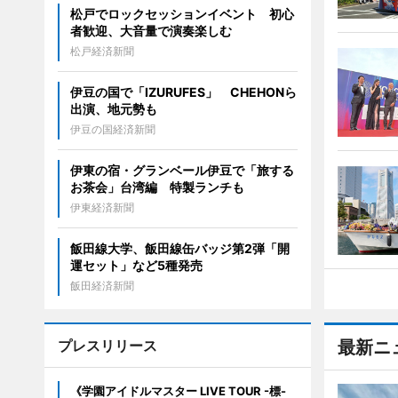
松戸でロックセッションイベント 初心
者歓迎、大音量で演奏楽しむ
松戸経済新聞
伊豆の国で「IZURUFES」 CHEHONら
出演、地元勢も
伊豆の国経済新聞
伊東の宿・グランベール伊豆で「旅する
お茶会」台湾編 特製ランチも
伊東経済新聞
飯田線大学、飯田線缶バッジ第2弾「開
運セット」など5種発売
飯田経済新聞
プレスリリース
最新ニ
《学園アイドルマスター LIVE TOUR -標-