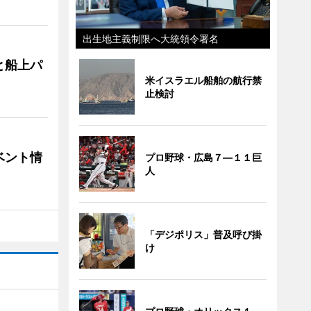
出生地主義制限へ大統領令署名
と船上パ
米イスラエル船舶の航行禁
止検討
ベント情
プロ野球・広島７―１１巨
人
「デジポリス」普及呼び掛
け