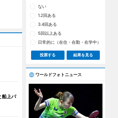
ない
1.2回ある
3.4回ある
5回以上ある
日常的に（在住・在勤・在学中）
投票する
結果を見る
ワールドフォトニュース
と船上パ