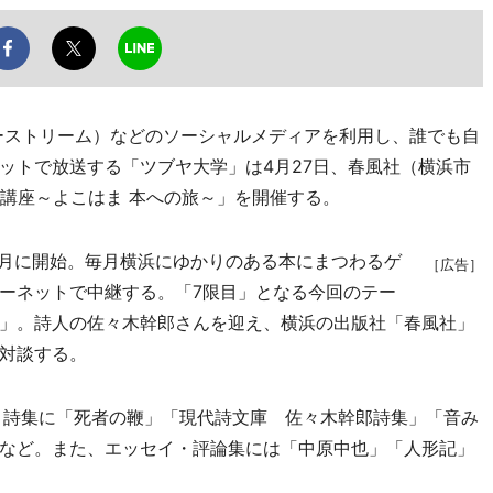
m（ユーストリーム）などのソーシャルメディアを利用し、誰でも自
ットで放送する「ツブヤ大学」は4月27日、春風社（横浜市
ハマ講座～よこはま 本への旅～」を開催する。
0月に開始。毎月横浜にゆかりのある本にまつわるゲ
［広告］
ーネットで中継する。「7限目」となる今回のテー
」。詩人の佐々木幹郎さんを迎え、横浜の出版社「春風社」
対談する。
。詩集に「死者の鞭」「現代詩文庫 佐々木幹郎詩集」「音み
など。また、エッセイ・評論集には「中原中也」「人形記」