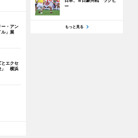
日本、８日豪州戦 ラグビ
ー
リー・アン
もっと見る
イル」展
ズとエクセ
決」 横浜