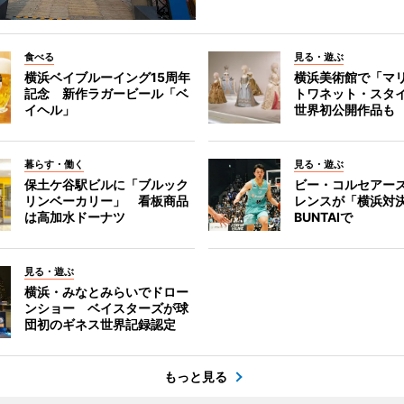
食べる
見る・遊ぶ
横浜ベイブルーイング15周年
横浜美術館で「マ
記念 新作ラガービール「ベ
トワネット・スタ
イヘル」
世界初公開作品も
暮らす・働く
見る・遊ぶ
保土ケ谷駅ビルに「ブルック
ビー・コルセアー
リンベーカリー」 看板商品
レンスが「横浜対
は高加水ドーナツ
BUNTAIで
見る・遊ぶ
横浜・みなとみらいでドロー
ンショー ベイスターズが球
団初のギネス世界記録認定
もっと見る