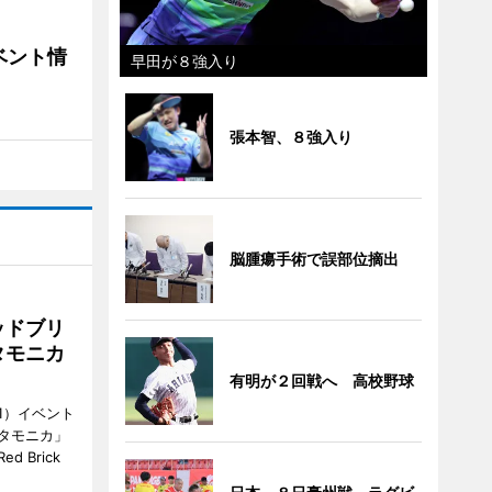
ベント情
早田が８強入り
張本智、８強入り
脳腫瘍手術で誤部位摘出
ッドブリ
タモニカ
有明が２回戦へ 高校野球
1）イベント
タモニカ」
 Brick