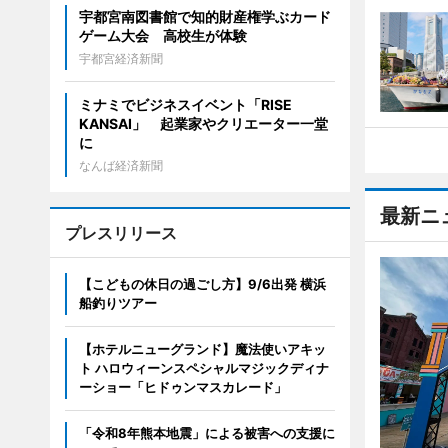
宇都宮南図書館で知的財産権学ぶカード
ゲーム大会 高校生が体験
宇都宮経済新聞
ミナミでビジネスイベント「RISE
KANSAI」 起業家やクリエーター一堂
に
なんば経済新聞
最新ニ
プレスリリース
【こどもの休日の過ごし方】9/6出発 横浜
船釣りツアー
【ホテルニューグランド】魔法使いアキッ
ト ハロウィーンスペシャルマジックディナ
ーショー「ヒドゥンマスカレード」
「令和8年熊本地震」による被害への支援に