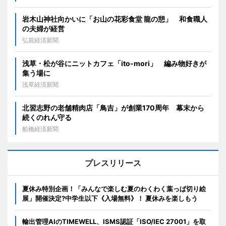
岩木山神社向かいに「お山の花彩食堂 龍の憩」 和食職人
の夫婦が経営
弘前経済新聞
浅草・松が谷にニットカフェ「ito-mori」 編み物好きが
集う場に
浅草経済新聞
北習志野の老舗精肉店「鳥吉」が創業170周年 幕末から
続くのれん守る
船橋経済新聞
プレスリリース
夏休み特別企画！「みんなで楽しむ夏のわくわく葉っぱ切り絵
展」開催決定?中学生以下《入場無料》！ 夏休みを楽しもう
輸出管理AIのTIMEWELL、ISMS認証「ISO/IEC 27001」を取