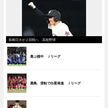
長崎日大が２回戦へ 高校野球
喜ぶ植中 Ｊリーグ
鹿島、逆転で白星発進 Ｊリーグ