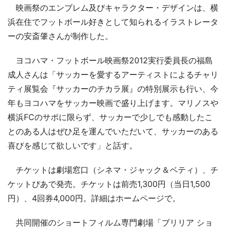
映画祭のエンブレム及びキャラクター・デザインは、横
浜在住でフットボール好きとして知られるイラストレータ
ーの安斎肇さんが制作した。
ヨコハマ・フットボール映画祭2012実行委員長の福島
成人さんは「サッカーを愛するアーティストによるチャリ
ティ展覧会『サッカーのチカラ展』の特別展示も行い、今
年もヨコハマをサッカー映画で盛り上げます。マリノスや
横浜FCのサポに限らず、サッカーで少しでも感動したこ
とのある人はぜひ足を運んでいただいて、サッカーのある
喜びを感じて欲しいです」と話す。
チケットは劇場窓口（シネマ・ジャック＆ベティ）、チ
ケットぴあで発売。チケットは前売1,300円（当日1,500
円）、4回券4,000円。詳細はホームページで。
共同開催のショートフィルム専門劇場「ブリリア ショ