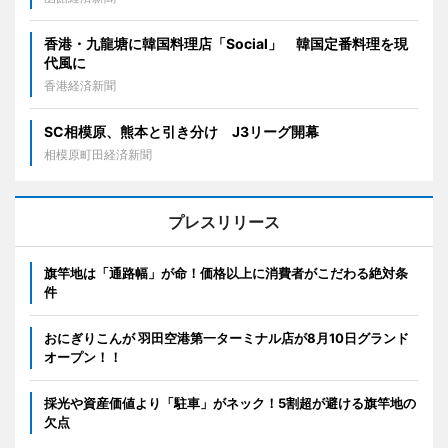
香港・九龍塘に韓国料理店「Social」 韓国定番料理を現
代風に
香港経済新聞
SC相模原、熊本と引き分け J3リーグ開幕
相模原町田経済新聞
プレスリリース
旗竿地は「通路幅」が命！価格以上に消費者がこだわる絶対条
件
おにぎりこんが 羽田空港第一ターミナル店が8月10日グランド
オープン！！
採光や資産価値より「駐車」がネック！5割超が避ける旗竿地の
欠点