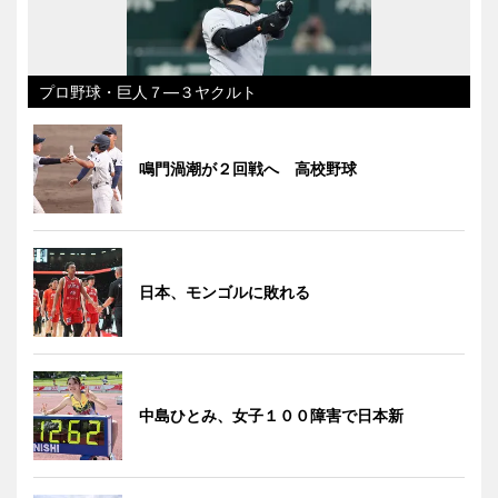
プロ野球・巨人７―３ヤクルト
鳴門渦潮が２回戦へ 高校野球
日本、モンゴルに敗れる
中島ひとみ、女子１００障害で日本新