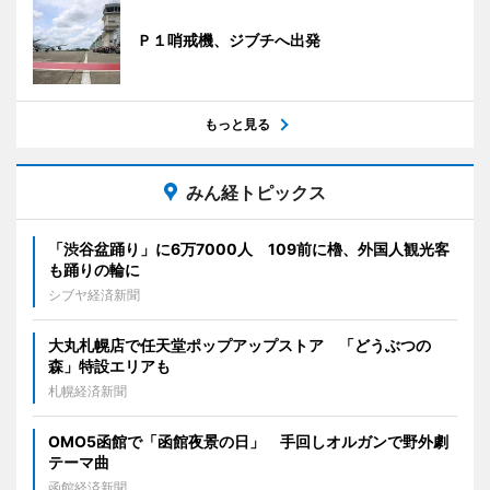
Ｐ１哨戒機、ジブチへ出発
もっと見る
みん経トピックス
「渋谷盆踊り」に6万7000人 109前に櫓、外国人観光客
も踊りの輪に
シブヤ経済新聞
大丸札幌店で任天堂ポップアップストア 「どうぶつの
森」特設エリアも
札幌経済新聞
OMO5函館で「函館夜景の日」 手回しオルガンで野外劇
テーマ曲
函館経済新聞