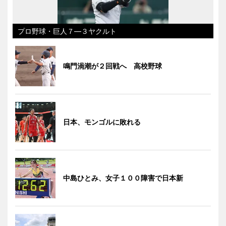
プロ野球・巨人７―３ヤクルト
鳴門渦潮が２回戦へ 高校野球
日本、モンゴルに敗れる
中島ひとみ、女子１００障害で日本新