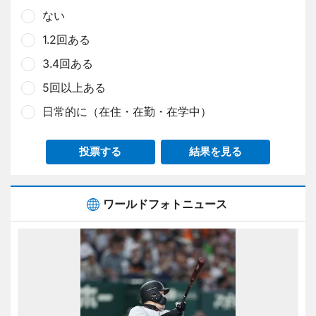
ない
1.2回ある
3.4回ある
5回以上ある
日常的に（在住・在勤・在学中）
投票する
結果を見る
ワールドフォトニュース