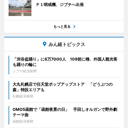
Ｐ１哨戒機、ジブチへ出発
もっと見る
みん経トピックス
「渋谷盆踊り」に6万7000人 109前に櫓、外国人観光客
も踊りの輪に
シブヤ経済新聞
大丸札幌店で任天堂ポップアップストア 「どうぶつの
森」特設エリアも
札幌経済新聞
OMO5函館で「函館夜景の日」 手回しオルガンで野外劇
テーマ曲
函館経済新聞