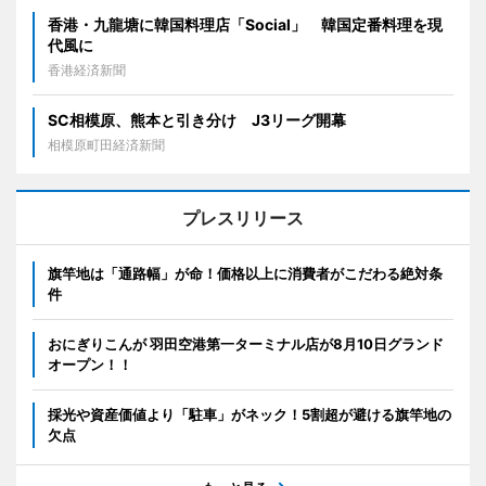
香港・九龍塘に韓国料理店「Social」 韓国定番料理を現
代風に
香港経済新聞
SC相模原、熊本と引き分け J3リーグ開幕
相模原町田経済新聞
プレスリリース
旗竿地は「通路幅」が命！価格以上に消費者がこだわる絶対条
件
おにぎりこんが 羽田空港第一ターミナル店が8月10日グランド
オープン！！
採光や資産価値より「駐車」がネック！5割超が避ける旗竿地の
欠点