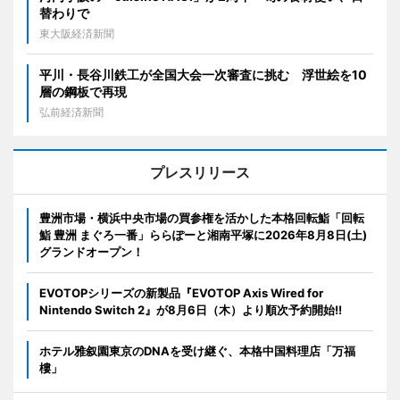
替わりで
東大阪経済新聞
平川・長谷川鉄工が全国大会一次審査に挑む 浮世絵を10
層の鋼板で再現
弘前経済新聞
プレスリリース
豊洲市場・横浜中央市場の買参権を活かした本格回転鮨「回転
鮨 豊洲 まぐろ一番」ららぽーと湘南平塚に2026年8月8日(土)
グランドオープン！
EVOTOPシリーズの新製品『EVOTOP Axis Wired for
Nintendo Switch 2』が8月6日（木）より順次予約開始!!
ホテル雅叙園東京のDNAを受け継ぐ、本格中国料理店「万福
樓」