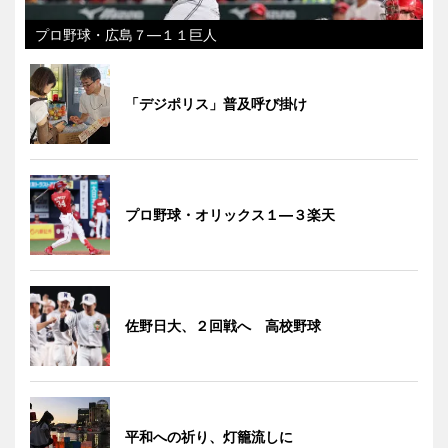
プロ野球・広島７―１１巨人
「デジポリス」普及呼び掛け
プロ野球・オリックス１―３楽天
佐野日大、２回戦へ 高校野球
平和への祈り、灯籠流しに