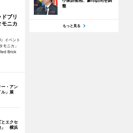
小泉防衛相、豪印訪問を調
整
ッドブリ
タモニカ
もっと見る
1）イベント
タモニカ」
 Brick
リー・アン
イル」展
ズとエクセ
決」 横浜