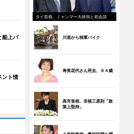
タイ首相、ミャンマー大統領と初会談
と船上パ
川底から独軍バイク
寿美花代さん死去、９４歳
ベント情
高市首相、非核三原則「政
策上堅持」