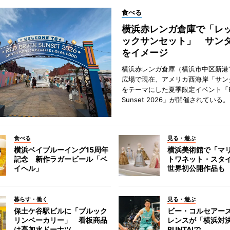
食べる
横浜赤レンガ倉庫で「レ
ックサンセット」 サン
をイメージ
横浜赤レンガ倉庫（横浜市中区新港
広場で現在、アメリカ西海岸「サン
をテーマにした夏季限定イベント「Red
Sunset 2026」が開催されている。
食べる
見る・遊ぶ
横浜ベイブルーイング15周年
横浜美術館で「マ
記念 新作ラガービール「ベ
トワネット・スタ
イヘル」
世界初公開作品も
暮らす・働く
見る・遊ぶ
保土ケ谷駅ビルに「ブルック
ビー・コルセアー
リンベーカリー」 看板商品
レンスが「横浜対
は高加水ドーナツ
BUNTAIで