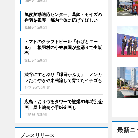
湘南経済新聞
気候変動適応センター、葛飾・セイズの
住宅を視察 都内全体に広げてほしい
葛飾経済新聞
トマトのクラフトビール「ねばとエー
ル」 根羽村の小林農園が盆踊りで生販
売
飯田経済新聞
渋谷にすとぷり「縁日かふぇ」 メンカ
ラたこやきや楽曲流して育てたイチゴも
シブヤ経済新聞
広島・おりづるタワーで被爆81年特別企
画 屋上演奏や手紙企画も
広島経済新聞
最新ニ
プレスリリース