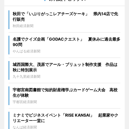
秋田で「いぶりがっこレアチーズケーキ」 県内14店で先
行販売
秋田経済新聞
名護でクイズ企画「GODACクエスト」 夏休みに過去最多
90問
やんばる経済新聞
城西国際大、茂原でアール・ブリュット制作支援 作品は
秋に特別展示
九十九里経済新聞
宇都宮南図書館で知的財産権学ぶカードゲーム大会 高校
生が体験
宇都宮経済新聞
ミナミでビジネスイベント「RISE KANSAI」 起業家やク
リエーター一堂に
なんば経済新聞