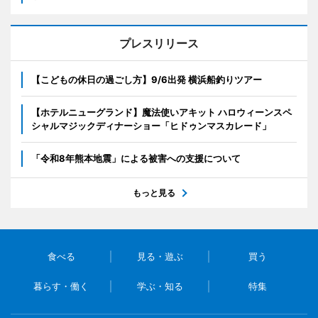
プレスリリース
【こどもの休日の過ごし方】9/6出発 横浜船釣りツアー
【ホテルニューグランド】魔法使いアキット ハロウィーンスペ
シャルマジックディナーショー「ヒドゥンマスカレード」
「令和8年熊本地震」による被害への支援について
もっと見る
食べる
見る・遊ぶ
買う
暮らす・働く
学ぶ・知る
特集