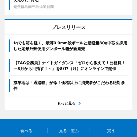
奄美群島南三島経済新聞
プレスリリース
1gでも箱を軽く。最薄0.9mm段ボールと超軽量80g中芯を採用
した定形外郵便用ダンボール箱が新発売
【TAC公務員】ナイトガイダンス「ゼロから教えて！公務員！
～8月から目指す！～」を8/17（月）にオンラインで開催
旗竿地は「通路幅」が命！価格以上に消費者がこだわる絶対条
件
もっと見る
食べる
見る・遊ぶ
買う