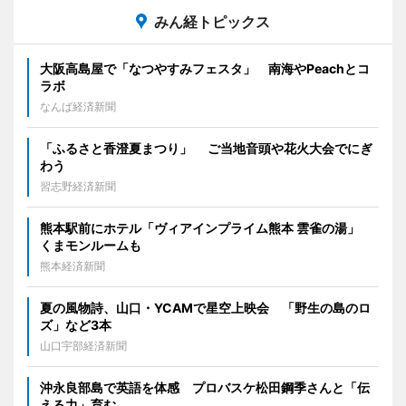
みん経トピックス
大阪高島屋で「なつやすみフェスタ」 南海やPeachとコ
ラボ
なんば経済新聞
「ふるさと香澄夏まつり」 ご当地音頭や花火大会でにぎ
わう
習志野経済新聞
熊本駅前にホテル「ヴィアインプライム熊本 雲雀の湯」
くまモンルームも
熊本経済新聞
夏の風物詩、山口・YCAMで星空上映会 「野生の島のロ
ズ」など3本
山口宇部経済新聞
沖永良部島で英語を体感 プロバスケ松田鋼季さんと「伝
える力」育む