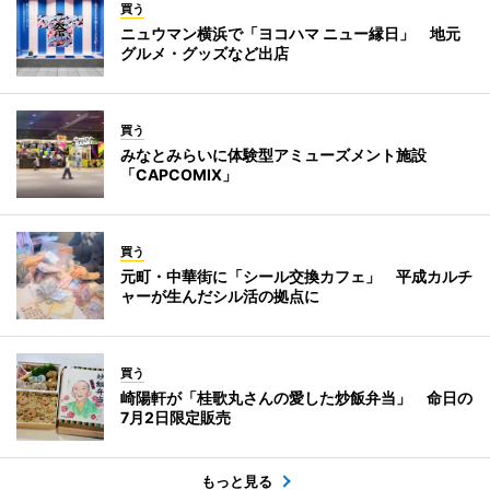
買う
ニュウマン横浜で「ヨコハマ ニュー縁日」 地元
グルメ・グッズなど出店
買う
みなとみらいに体験型アミューズメント施設
「CAPCOMIX」
買う
元町・中華街に「シール交換カフェ」 平成カルチ
ャーが生んだシル活の拠点に
買う
崎陽軒が「桂歌丸さんの愛した炒飯弁当」 命日の
7月2日限定販売
もっと見る