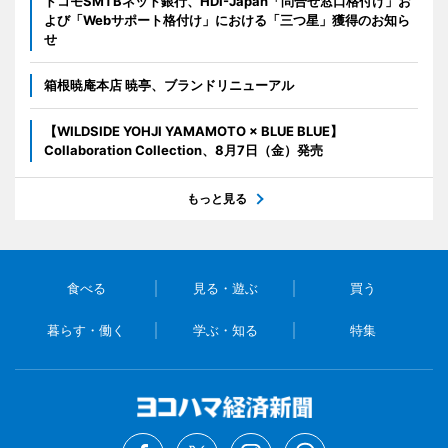
ドコモSMTBネット銀行、HDI-Japan「問合せ窓口格付け」お
よび「Webサポート格付け」における「三つ星」獲得のお知ら
せ
箱根暁庵本店 暁亭、ブランドリニューアル
【WILDSIDE YOHJI YAMAMOTO × BLUE BLUE】
Collaboration Collection、8月7日（金）発売
もっと見る
食べる
見る・遊ぶ
買う
暮らす・働く
学ぶ・知る
特集