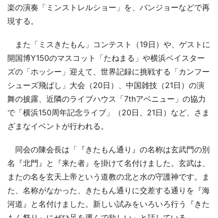
楽の演奏「ミンストレルショー」を、バンジョーなどで再
現する。
また「ミスきたもん」コンテスト（19日）や、ゲストに
開国博Y150のマスコット「たねまる」や横浜ベイスター
ズの「ホッシー」迎えて、世界記録に挑戦する「カンフー
シューズ飛ばし」大会（20日）、中国雑技（21日）の演
舞の披露、近隣のライブハウス「7thアベニュー」の協力
で「横浜150周年記念ライブ」（20日、21日）など、さま
ざまなイベントが行われる。
同会の陳会長は「『きたもん通り』の名称は玄武門の別
名『北門』と『来た者』を掛けて名付けました。玄武は、
またの名を玄天上帝という道教の北と水の守護神です。ま
た、名称がなかった、きたもん通りに交差する通りを『海
河道』と名付けました。新しい試みをいろいろ行う『きた
もん祭り』にぜひ足を運んで欲しい」と話している。