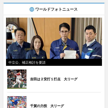
ワールドフォトニュース
中立公、補正検討を要請
吉田は２安打１打点 大リーグ
千賀の力投 大リーグ