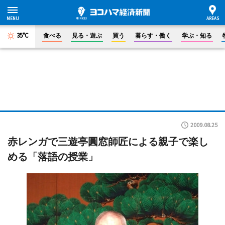
35°C
食べる
見る・遊ぶ
買う
暮らす・働く
学ぶ・知る
2009.08.25
赤レンガで三遊亭圓窓師匠による親子で楽し
める「落語の授業」