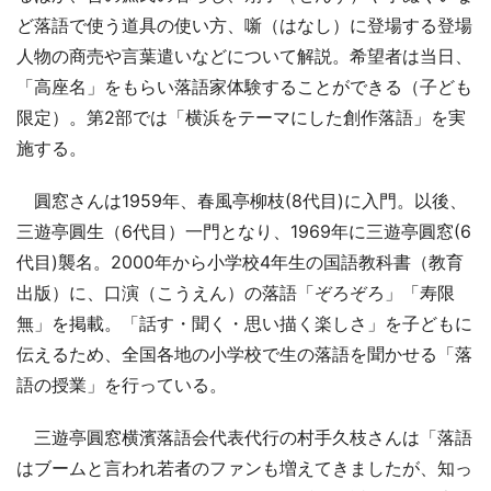
ど落語で使う道具の使い方、噺（はなし）に登場する登場
人物の商売や言葉遣いなどについて解説。希望者は当日、
「高座名」をもらい落語家体験することができる（子ども
限定）。第2部では「横浜をテーマにした創作落語」を実
施する。
圓窓さんは1959年、春風亭柳枝(8代目)に入門。以後、
三遊亭圓生（6代目）一門となり、1969年に三遊亭圓窓(6
代目)襲名。2000年から小学校4年生の国語教科書（教育
出版）に、口演（こうえん）の落語「ぞろぞろ」「寿限
無」を掲載。「話す・聞く・思い描く楽しさ」を子どもに
伝えるため、全国各地の小学校で生の落語を聞かせる「落
語の授業」を行っている。
三遊亭圓窓横濱落語会代表代行の村手久枝さんは「落語
はブームと言われ若者のファンも増えてきましたが、知っ