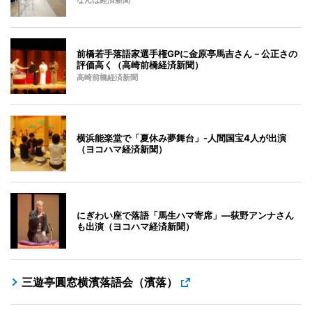
なんば経済新聞
前橋若手落語家選手権GPに金原亭馬吉さん－公正さの
評価高く（高崎前橋経済新聞）
高崎前橋経済新聞
横浜能楽堂で「夏休み夢舞台」-人間国宝4人が出演
（ヨコハマ経済新聞）
にぎわい座で落語「馬生ハマ寄席」―荻野アンナさん
も出演（ヨコハマ経済新聞）
三遊亭圓窓横濱落語会（濱落）