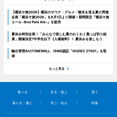
【横浜サ旅2026】横浜のサウナ・グルメ・観光を巡る夏の周遊
企画「横浜サ旅2026」を8月1日より開催！期間限定『横浜サ旅
エール -Brut Pale Ale-』を販売
夏休み特別企画！「みんなで楽しむ夏のわくわく葉っぱ切り絵
展」開催決定?中学生以下《入場無料》！ 夏休みを楽しもう
輸出管理AIのTIMEWELL、ISMS認証「ISO/IEC 27001」を取
得
もっと見る
食べる
見る・遊ぶ
買う
暮らす・働く
学ぶ・知る
特集