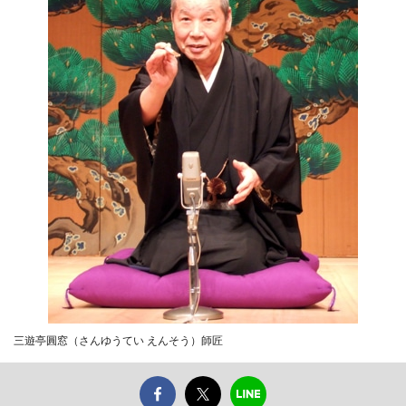
三遊亭圓窓（さんゆうてい えんそう）師匠