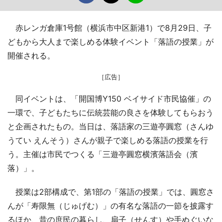
赤レンガ倉庫1号館（横浜市中区新港1）で8月29日、子
どもから大人まで楽しめる体験イベント「落語の授業」が
開催される。
［広告］
同イベントは、「開国博Y150 ベイサイド市民協催」の
一環で、子どもたちに伝統芸能の良さを体験してもらおう
と企画されたもの。当日は、落語家の三遊亭圓窓（さんゆ
うてい えんそう）さんが親子で楽しめる落語の授業を行
う。主催は市民でつくる「三遊亭圓窓横濱落語会（濱
落）」。
授業は2部構成で、第1部の「落語の授業」では、圓窓さ
んが「寿限無（じゅげむ）」の有名な落語の一節を披露す
るほか、昔の庶民の暮らし、扇子（せんす）や手ぬぐいな