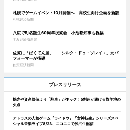
札幌でゲームイベント10月開催へ 高校生向け企画を新設
札幌経済新聞
八広で町名誕生60周年祝賀会 小池都知事も祝福
すみだ経済新聞
佐賀に「ばくてん屋」 「シルク・ドゥ・ソレイユ」元パ
フォーマーが指導
佐賀経済新聞
プレスリリース
採光や資産価値より「駐車」がネック！5割超が避ける旗竿地の
欠点
アトラスの人気ゲーム『ライドウ』『女神転生』シリーズスペ
シャル音楽ライブ8/23、ニコニコで独占生配信