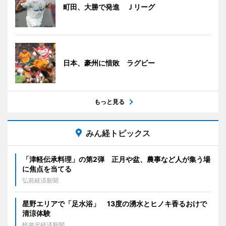
町田、大勝で発進 Ｊリーグ
日本、豪州に惜敗 ラグビー
もっと見る
みん経トピックス
「津軽伝承料理」の第2弾 正月や盆、農事など人が集う場
に焦点を当てる
弘前経済新聞
星野エリアで「足水浴」 13度の湧水とヒノキ香るおけで
清涼体験
軽井沢経済新聞