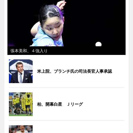
張本美和、４強入り
米上院、ブランチ氏の司法長官人事承認
柏、開幕白星 Ｊリーグ