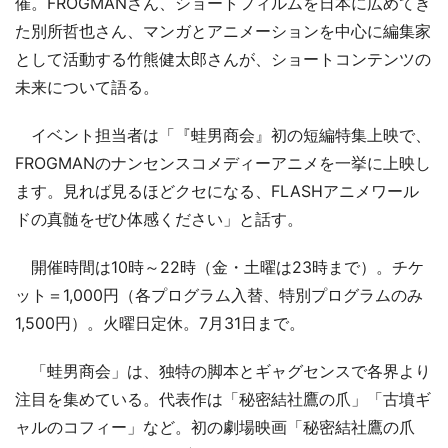
催。FROGMANさん、ショートフィルムを日本に広めてき
た別所哲也さん、マンガとアニメーションを中心に編集家
として活動する竹熊健太郎さんが、ショートコンテンツの
未来について語る。
イベント担当者は「『蛙男商会』初の短編特集上映で、
FROGMANのナンセンスコメディーアニメを一挙に上映し
ます。見れば見るほどクセになる、FLASHアニメワール
ドの真髄をぜひ体感ください」と話す。
開催時間は10時～22時（金・土曜は23時まで）。チケ
ット＝1,000円（各プログラム入替、特別プログラムのみ
1,500円）。火曜日定休。7月31日まで。
「蛙男商会」は、独特の脚本とギャグセンスで各界より
注目を集めている。代表作は「秘密結社鷹の爪」「古墳ギ
ャルのコフィー」など。初の劇場映画「秘密結社鷹の爪