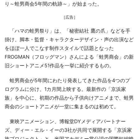
り～蛙男商会5年間の軌跡～」が始まった。
［広告］
「ハマの蛙男祭り」は、「秘密結社 鷹の爪」などを手
掛け、脚本・監督・キャラクターデザイン・声の出演など
をほぼ一人でこなす制作スタイルで話題となった
FROGMAN（フロッグマン）さんによる「蛙男商会」の新
旧ショートアニメ51作品を一挙に紹介するもの。
蛙男商会が5年間にわたり発表してきた作品を4つのプ
ログラムに分け、1カ月間上映する。最新作の「京浜家
族」を中心に、初期の作品から子供向けアニメまで、蛙男
商会のショートアニメが一堂に集まるのは初めて。
東映アニメーション、博報堂DYメディアパートナー
ズ、ディー・エル・イーの3社が共同で展開する「京浜家
族プロジェクト」と、米国アカデミー賞公認の国際短編映