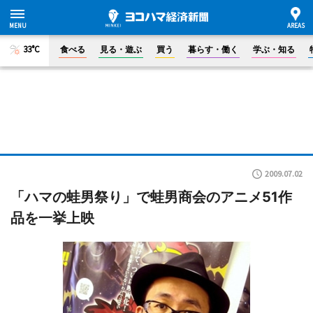
33°C
食べる
見る・遊ぶ
買う
暮らす・働く
学ぶ・知る
2009.07.02
「ハマの蛙男祭り」で蛙男商会のアニメ51作
品を一挙上映