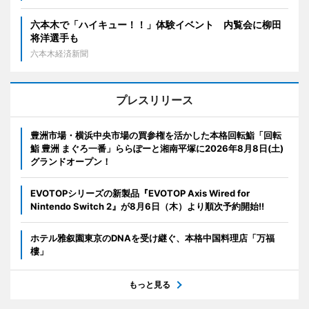
六本木で「ハイキュー！！」体験イベント 内覧会に柳田
将洋選手も
六本木経済新聞
プレスリリース
豊洲市場・横浜中央市場の買参権を活かした本格回転鮨「回転
鮨 豊洲 まぐろ一番」ららぽーと湘南平塚に2026年8月8日(土)
グランドオープン！
EVOTOPシリーズの新製品『EVOTOP Axis Wired for
Nintendo Switch 2』が8月6日（木）より順次予約開始!!
ホテル雅叙園東京のDNAを受け継ぐ、本格中国料理店「万福
樓」
もっと見る