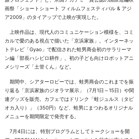
画祭「ショートショート フィルムフェスティバル & アジ
ア2009」のタイアップで上映が実現した。
上映作品は、現代人のコミュニケーション模様を、コミ
カルで愛のある視点で描いた「京浜家族」。インターネッ
トテレビ「Gyao」で配信された蛙男商会初のサラリーマ
ン編「部長ハシビロ耕作」。初の子ども向けロボットアニ
メシリーズ「土管くん」など。
期間中、シアターロビーでは、蛙男商会のこれまでを振
り返る「京浜家族のジオラマ展示」（7月1日～15日）や関
連グッズを販売。カフェではドリンク「蛙ジュルス（タピ
オカ入り）」（350円）など、蛙男にまつわるオリジナル
メニューを期間限定で発売する。
7月4日には、特別プログラムとしてトークショーを開