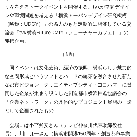
りを考えるトークイベントを開催する。tvkが空間デザイ
ンや環境問題を考える「横浜アーバンデザイン研究機構
（略称：UDCY）」の協力のもと定期的に開催している交
流会「tvk横濱Future Cafe（フューチャーカフェ） 」の
連携企画。
［広告］
同イベントは文化芸術、経済の振興、横浜らしい魅力的
な空間形成というソフトとハードの施策を融合させた新た
な都市ビジョン「クリエイティブシティ・ヨコハマ」に賛
同した企業が集まり設立した創造都市横浜推進協議会の
「企業ネットワーク」の具体的なプロジェクト展開の一環
として企画されたもの。
会場には小宮邦安さん（テレビ神奈川代表取締役社
長）、川口良一さん（横浜市開港150周年・創造都市事業