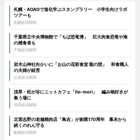
札幌・AOAOで進化学ぶスタンプラリー 小学生向けラボ
ツアーも
札幌経済新聞
千葉県立中央博物館で「ちば恐竜博」 巨大肉食恐竜や海
の捕食者も
千葉経済新聞
岩木山神社向かいに「お山の花彩食堂 龍の憩」 和食職人
の夫婦が経営
弘前経済新聞
浅草・松が谷にニットカフェ「ito-mori」 編み物好きが
集う場に
浅草経済新聞
北習志野の老舗精肉店「鳥吉」が創業170周年 幕末から
続くのれん守る
船橋経済新聞