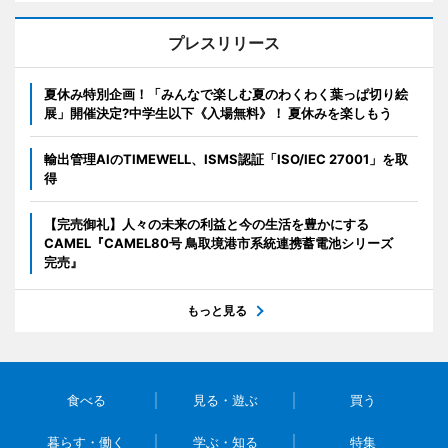
プレスリリース
夏休み特別企画！「みんなで楽しむ夏のわくわく葉っぱ切り絵
展」開催決定?中学生以下《入場無料》！ 夏休みを楽しもう
輸出管理AIのTIMEWELL、ISMS認証「ISO/IEC 27001」を取
得
【完売御礼】人々の未来の利益と今の生活を豊かにする
CAMEL『CAMEL80号 鳥取境港市系統連携蓄電池シリーズ
完売』
もっと見る
食べる
見る・遊ぶ
買う
暮らす・働く
学ぶ・知る
特集