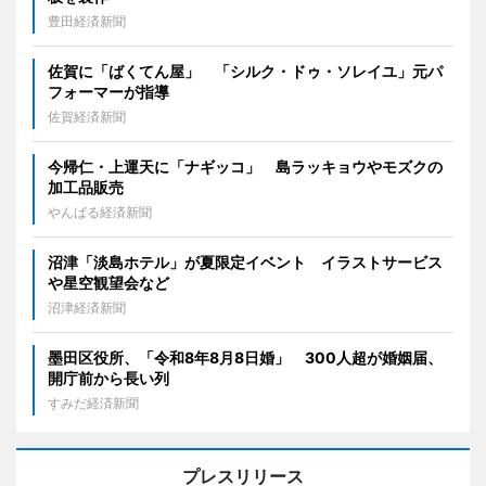
豊田経済新聞
佐賀に「ばくてん屋」 「シルク・ドゥ・ソレイユ」元パ
フォーマーが指導
佐賀経済新聞
今帰仁・上運天に「ナギッコ」 島ラッキョウやモズクの
加工品販売
やんばる経済新聞
沼津「淡島ホテル」が夏限定イベント イラストサービス
や星空観望会など
沼津経済新聞
墨田区役所、「令和8年8月8日婚」 300人超が婚姻届、
開庁前から長い列
すみだ経済新聞
プレスリリース