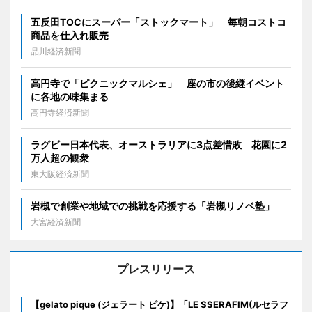
五反田TOCにスーパー「ストックマート」 毎朝コストコ
商品を仕入れ販売
品川経済新聞
高円寺で「ピクニックマルシェ」 座の市の後継イベント
に各地の味集まる
高円寺経済新聞
ラグビー日本代表、オーストラリアに3点差惜敗 花園に2
万人超の観衆
東大阪経済新聞
岩槻で創業や地域での挑戦を応援する「岩槻リノベ塾」
大宮経済新聞
プレスリリース
【gelato pique (ジェラート ピケ)】「LE SSERAFIM(ルセラフ