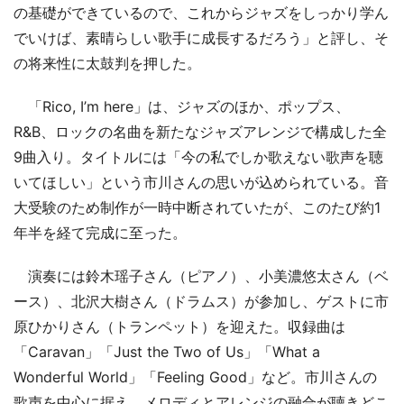
の基礎ができているので、これからジャズをしっかり学ん
でいけば、素晴らしい歌手に成長するだろう」と評し、そ
の将来性に太鼓判を押した。
「Rico, I’m here」は、ジャズのほか、ポップス、
R&B、ロックの名曲を新たなジャズアレンジで構成した全
9曲入り。タイトルには「今の私でしか歌えない歌声を聴
いてほしい」という市川さんの思いが込められている。音
大受験のため制作が一時中断されていたが、このたび約1
年半を経て完成に至った。
演奏には鈴木瑶子さん（ピアノ）、小美濃悠太さん（ベ
ース）、北沢大樹さん（ドラムス）が参加し、ゲストに市
原ひかりさん（トランペット）を迎えた。収録曲は
「Caravan」「Just the Two of Us」「What a
Wonderful World」「Feeling Good」など。市川さんの
歌声を中心に据え、メロディとアレンジの融合が聴きどこ