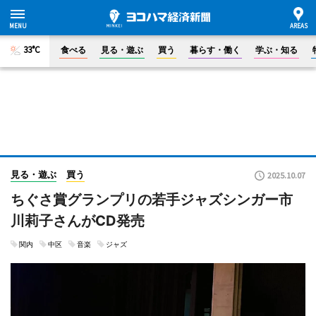
33°C
食べる
見る・遊ぶ
買う
暮らす・働く
学ぶ・知る
見る・遊ぶ
買う
2025.10.07
ちぐさ賞グランプリの若手ジャズシンガー市
川莉子さんがCD発売
関内
中区
音楽
ジャズ