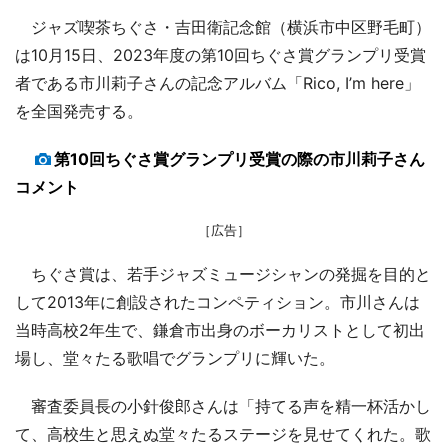
ジャズ喫茶ちぐさ・吉田衛記念館（横浜市中区野毛町）
は10月15日、2023年度の第10回ちぐさ賞グランプリ受賞
者である市川莉子さんの記念アルバム「Rico, I’m here」
を全国発売する。
第10回ちぐさ賞グランプリ受賞の際の市川莉子さん
コメント
［広告］
ちぐさ賞は、若手ジャズミュージシャンの発掘を目的と
して2013年に創設されたコンペティション。市川さんは
当時高校2年生で、鎌倉市出身のボーカリストとして初出
場し、堂々たる歌唱でグランプリに輝いた。
審査委員長の小針俊郎さんは「持てる声を精一杯活かし
て、高校生と思えぬ堂々たるステージを見せてくれた。歌