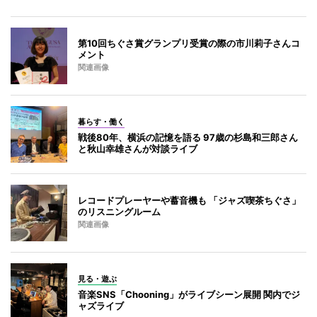
第10回ちぐさ賞グランプリ受賞の際の市川莉子さんコ
メント
関連画像
暮らす・働く
戦後80年、横浜の記憶を語る 97歳の杉島和三郎さん
と秋山幸雄さんが対談ライブ
レコードプレーヤーや蓄音機も 「ジャズ喫茶ちぐさ」
のリスニングルーム
関連画像
見る・遊ぶ
音楽SNS「Chooning」がライブシーン展開 関内でジ
ャズライブ