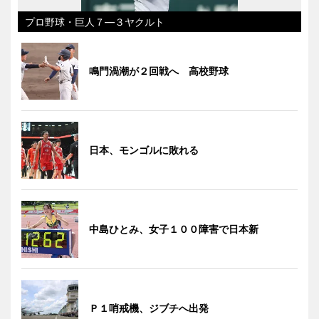
プロ野球・巨人７―３ヤクルト
鳴門渦潮が２回戦へ 高校野球
日本、モンゴルに敗れる
中島ひとみ、女子１００障害で日本新
Ｐ１哨戒機、ジブチへ出発