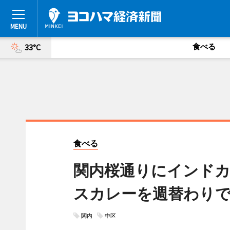
食べる
33°C
食べる
関内桜通りにインド
スカレーを週替わり
関内
中区