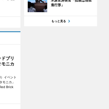
木原官房長官「拉致は現在
進行形」
もっと見る
ッドブリ
タモニカ
1）イベント
タモニカ」
 Brick