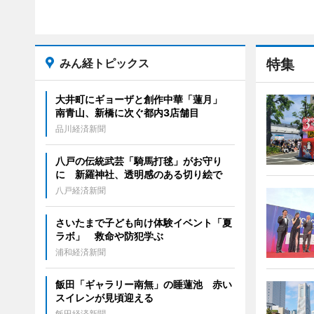
みん経トピックス
特集
大井町にギョーザと創作中華「蓮月」
南青山、新橋に次ぐ都内3店舗目
品川経済新聞
八戸の伝統武芸「騎馬打毬」がお守り
に 新羅神社、透明感のある切り絵で
八戸経済新聞
さいたまで子ども向け体験イベント「夏
ラボ」 救命や防犯学ぶ
浦和経済新聞
飯田「ギャラリー南無」の睡蓮池 赤い
スイレンが見頃迎える
飯田経済新聞