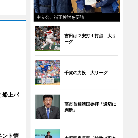
中立公、補正検討を要請
吉田は２安打１打点 大リ
ーグ
千賀の力投 大リーグ
と船上パ
高市首相靖国参拝「適切に
判断」
ベント情