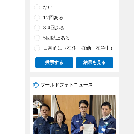
ない
1.2回ある
3.4回ある
5回以上ある
日常的に（在住・在勤・在学中）
投票する
結果を見る
ワールドフォトニュース