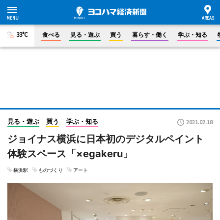
33°C
食べる
見る・遊ぶ
買う
暮らす・働く
学ぶ・知る
見る・遊ぶ
買う
学ぶ・知る
2021.02.18
ジョイナス横浜に日本初のデジタルペイント
体験スペース「×egakeru」
横浜駅
ものづくり
アート