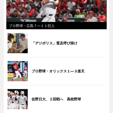
プロ野球・広島７―１１巨人
「デジポリス」普及呼び掛け
プロ野球・オリックス１―３楽天
佐野日大、２回戦へ 高校野球