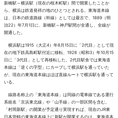
新橋駅～横浜駅（現在の桜木町駅）間で開業したことか
ら、横浜は鉄道発祥の地のひとつとされる。東海道本線
は、日本の鉄道路線（幹線）としては最古で、1889（明
治22）年7月1日に、新橋駅～神戸駅間が全通し、全線が
開通した。
横浜駅は1915（大正4）年8月15日に「2代目」として現
在の地下鉄高島町駅付近に移転、1928（昭和3）年10月15
日に「3代目」として再移転した。2代目駅舎では東海道
本線は「逆くの字型」にカーブして横浜駅を通っていた
が、現在の東海道本線はほぼ直線ルートで横浜駅を通って
いる。
線路名称上の「東海道本線」は同線の電車線である運行
系統名「京浜東北線」や「山手線」の一部区間を含む。
「村岡新駅」の開業が予定通り実現すれば、現在のJR東
日本管轄の東海道本線上に新駅が開業するのは、東海道本