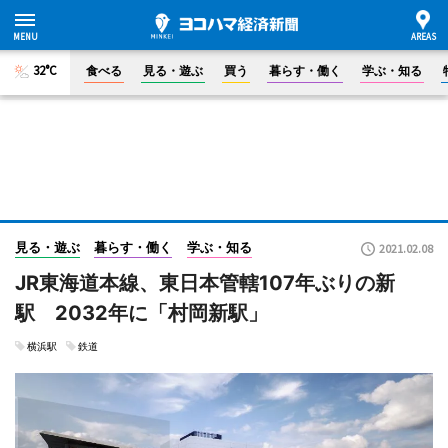
32°C
食べる
見る・遊ぶ
買う
暮らす・働く
学ぶ・知る
見る・遊ぶ
暮らす・働く
学ぶ・知る
2021.02.08
JR東海道本線、東日本管轄107年ぶりの新
駅 2032年に「村岡新駅」
横浜駅
鉄道