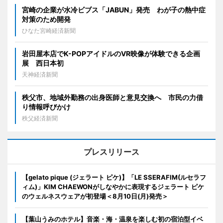
宮崎の企業が水冷ビブス「JABUN」発売 わが子の熱中症
対策のため開発
ひなた宮崎経済新聞
岩田屋本店でK-POPアイドルのVR映像が体験できる企画
展 西日本初
天神経済新聞
秩父市、地域外勤務の出身医師と意見交換へ 市民の力借
り情報呼びかけ
秩父経済新聞
プレスリリース
【gelato pique (ジェラート ピケ)】「LE SSERAFIM(ルセラフ
ィム)」KIM CHAEWONがしなやかに表現するジェラート ピケ
のウェルネスウェアが初登場＜8月10日(月)発売＞
【葉山うみのホテル】音楽・海・温泉を楽しむ初の宿泊型イベ