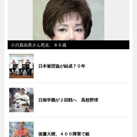
小川真由美さん死去、８６歳
日本被団協が結成７０年
日南学園が２回戦へ 高校野球
後藤大樹、４００障害で銀