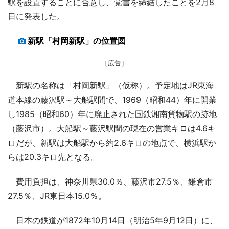
駅を設置することに合意し、覚書を締結したことを2月8
日に発表した。
新駅「村岡新駅」の位置図
［広告］
新駅の名称は「村岡新駅」（仮称）。予定地はJR東海
道本線の藤沢駅～大船駅間で、1969（昭和44）年に開業
し1985（昭和60）年に廃止された国鉄湘南貨物駅の跡地
（藤沢市）。大船駅～藤沢駅間の現在の営業キロは4.6キ
ロだが、新駅は大船駅から約2.6キロの地点で、横浜駅か
らは20.3キロ先となる。
費用負担は、神奈川県30.0％、藤沢市27.5％、鎌倉市
27.5％、JR東日本15.0％。
日本の鉄道が1872年10月14日（明治5年9月12日）に、