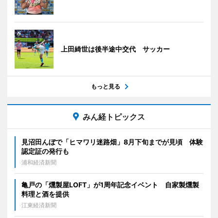
上田綺世は後半途中交代 サッカー
もっと見る
みん経トピックス
見沼田んぼで「ヒマワリ迷路畑」8月下旬までが見頃 体験
認定証の発行も
浦和経済新聞
亀戸の「燻製屋LOFT」が1周年記念イベント 自家製燻製
料理と酒を提供
江東経済新聞