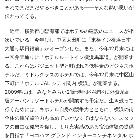
ぞれでまだまだやるべきことがある――そんな熱い思いが
伝わってくる。
近年、横浜都心臨海部ではホテルの建設のニュースが相
次いでいる。今年1月、中区太田町に「東横イン横浜日本
大通り駅日銀前」がオープンした。また、今年12月末には
中区弁天通りに「ホテルルートイン横浜馬車道」が開業す
る。これらはバジェット型と呼ばれる低料金のビジネスホ
テルだ。ミドルクラスのホテルでは、今年12月末に中区山
下町に「ホテル JAL シティ関内 横浜」が開業する。
2009年には、みなとみらい21新港地区4街区に外資系高
級アーバンリゾートホテルが開業する予定だ。生き残って
行くためには、各ホテル自身の競争力とともに、横浜の街
全体の観光競争力も高めていかなくてはならない。スタッ
フの自由な発想を促し、より充実感のある宿泊体験の提供
を目指す「ヨコハマ グランド インターコンチネンタル ホ