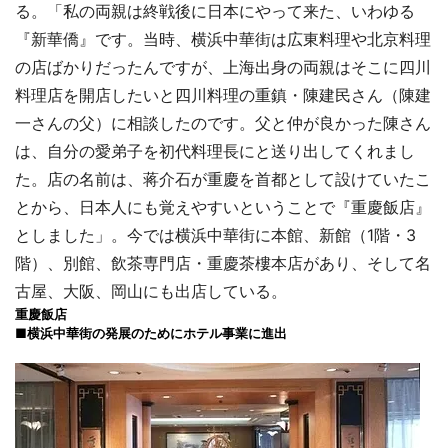
る。「私の両親は終戦後に日本にやって来た、いわゆる
『新華僑』です。当時、横浜中華街は広東料理や北京料理
の店ばかりだったんですが、上海出身の両親はそこに四川
料理店を開店したいと四川料理の重鎮・陳建民さん（陳建
一さんの父）に相談したのです。父と仲が良かった陳さん
は、自分の愛弟子を初代料理長にと送り出してくれまし
た。店の名前は、蒋介石が重慶を首都として設けていたこ
とから、日本人にも覚えやすいということで『重慶飯店』
としました」。今では横浜中華街に本館、新館（1階・3
階）、別館、飲茶専門店・重慶茶樓本店があり、そして名
古屋、大阪、岡山にも出店している。
重慶飯店
■横浜中華街の発展のためにホテル事業に進出