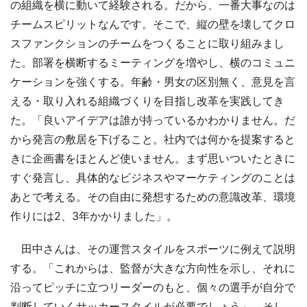
の組織を横に動いて経験される。だから、一番大事なのは
チームスピリットなんです。そこで、縦の壁を壊してクロ
スファンクションのチームをつくることに取り組みまし
た。部署を横断するミーティングを増やし、横のコミュニ
ケーションを強くする。年齢・男女の区別無く、意見を言
える・取り入れる組織づくりを目指し改革を実践してき
た。「良いアイデアは誰が持っているかわかりません。だ
から発言の敷居を下げること。社内では何かを提案すると
きに企画書をほとんど使いません。まず思いついたときに
すぐ発言し、具体的なビジネスやマーケティングのことは
あとで考える。その自由に発想するための意識改革、環境
作りには2、3年かかりました」。
田中さんは、その運営スタイルをスポーツに例えて説明
する。「これからは、監督が大きな方向性を示し、それに
沿ってピッチに立つリーダーのもと、個々の選手が自分で
判断していくサッカースタイルが必要でしょう」。そし