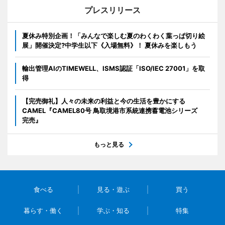
プレスリリース
夏休み特別企画！「みんなで楽しむ夏のわくわく葉っぱ切り絵
展」開催決定?中学生以下《入場無料》！ 夏休みを楽しもう
輸出管理AIのTIMEWELL、ISMS認証「ISO/IEC 27001」を取
得
【完売御礼】人々の未来の利益と今の生活を豊かにする
CAMEL『CAMEL80号 鳥取境港市系統連携蓄電池シリーズ
完売』
もっと見る
食べる
見る・遊ぶ
買う
暮らす・働く
学ぶ・知る
特集