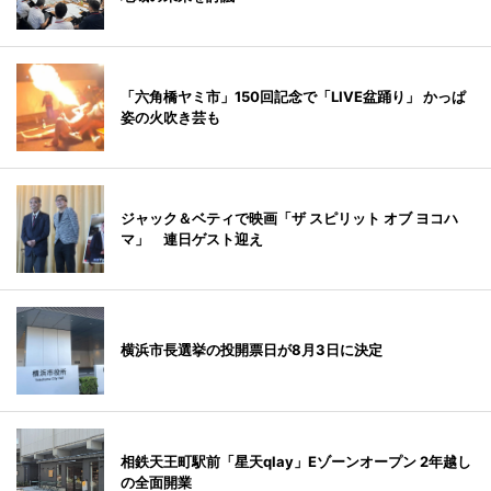
「六角橋ヤミ市」150回記念で「LIVE盆踊り」 かっぱ
姿の火吹き芸も
ジャック＆ベティで映画「ザ スピリット オブ ヨコハ
マ」 連日ゲスト迎え
横浜市長選挙の投開票日が8月3日に決定
相鉄天王町駅前「星天qlay」Eゾーンオープン 2年越し
の全面開業