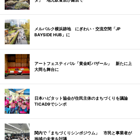
タ」 地元飲食店が露店で
メルパルク横浜跡地 にぎわい・交流空間「JP
BAYSIDE HUB」に
アートフェスティバル「黄金町バザール」 新たに上
大岡も舞台に
日本ハビタット協会が住民主体のまちづくりを議論
TICAD9でシンポ
関内で「まちづくりシンポジウム」 市民と事業者が
地域の未来を討議