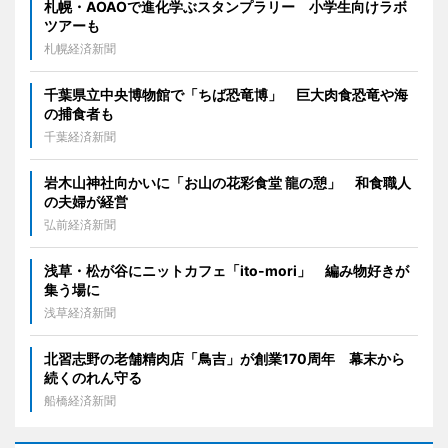
札幌・AOAOで進化学ぶスタンプラリー 小学生向けラボ
ツアーも
札幌経済新聞
千葉県立中央博物館で「ちば恐竜博」 巨大肉食恐竜や海
の捕食者も
千葉経済新聞
岩木山神社向かいに「お山の花彩食堂 龍の憩」 和食職人
の夫婦が経営
弘前経済新聞
浅草・松が谷にニットカフェ「ito-mori」 編み物好きが
集う場に
浅草経済新聞
北習志野の老舗精肉店「鳥吉」が創業170周年 幕末から
続くのれん守る
船橋経済新聞