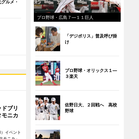
元グルメ・
プロ野球・広島７―１１巨人
「デジポリス」普及呼び掛
け
プロ野球・オリックス１―
３楽天
佐野日大、２回戦へ 高校
ッドブリ
野球
タモニカ
1）イベント
タモニカ」