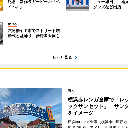
記念 新作ラガービール「ベ
ニュー縁日」 地
イヘル」
グッズなど出店
食べる
六角橋ヤミ市でストリート結
婚式と盆踊り 歩行者天国も
もっと見る
買う
横浜赤レンガ倉庫で「レ
ックサンセット」 サン
をイメージ
横浜赤レンガ倉庫（横浜市中区新港
広場で現在、アメリカ西海岸「サン