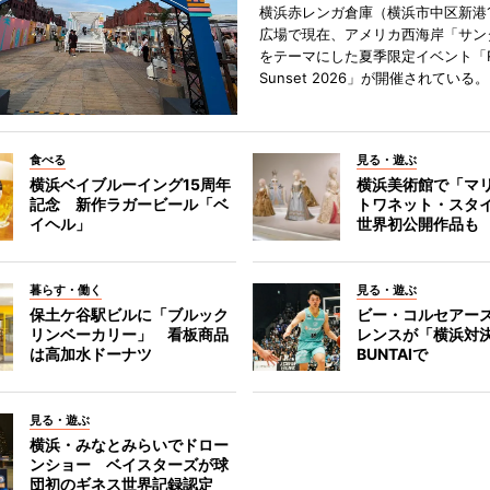
横浜赤レンガ倉庫（横浜市中区新港
広場で現在、アメリカ西海岸「サン
をテーマにした夏季限定イベント「Red
Sunset 2026」が開催されている。
食べる
見る・遊ぶ
横浜ベイブルーイング15周年
横浜美術館で「マ
記念 新作ラガービール「ベ
トワネット・スタ
イヘル」
世界初公開作品も
暮らす・働く
見る・遊ぶ
保土ケ谷駅ビルに「ブルック
ビー・コルセアー
リンベーカリー」 看板商品
レンスが「横浜対
は高加水ドーナツ
BUNTAIで
見る・遊ぶ
横浜・みなとみらいでドロー
ンショー ベイスターズが球
団初のギネス世界記録認定