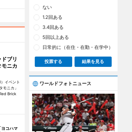
ない
1.2回ある
3.4回ある
5回以上ある
日常的に（在住・在勤・在学中）
ッドブリ
投票する
結果を見る
タモニカ
1）イベント
ワールドフォトニュース
タモニカ」
 Brick
「ヨコハマ