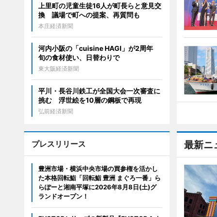
上里町の児童生徒16人が町長らと意見交
換 議場で町への提案、再質問も
本庄経済新聞
河内小阪の「cuisine HAGI」が2周年
旬の食材使い、日替わりで
東大阪経済新聞
平川・長谷川鉄工が全国大会一次審査に
挑む 浮世絵を10層の鋼板で再現
弘前経済新聞
プレスリリース
最新ニ
豊洲市場・横浜中央市場の買参権を活かし
た本格回転鮨「回転鮨 豊洲 まぐろ一番」ら
らぽーと湘南平塚に2026年8月8日(土)グ
ランドオープン！