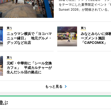
をテーマにした夏季限定イベント「Red
Sunset 2026」が開催されている。
買う
買う
ニュウマン横浜で「ヨコハマ
みなとみらいに体
ニュー縁日」 地元グルメ・
ーズメント施設
グッズなど出店
「CAPCOMIX」
買う
元町・中華街に「シール交換
カフェ」 平成カルチャーが
生んだシル活の拠点に
もっと見る
遊ぶ