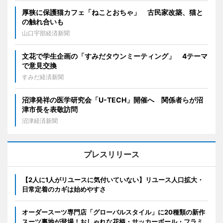
厚狭に保護猫カフェ「ねことおちゃ」 古民家改築、猫と
の触れ合いも
山口宇部経済新聞
文花で学生企画の「すみだタウンミーティング」 4テーマ
で意見交換
すみだ経済新聞
沼津発祥の医学研究会「U-TECH」開催へ 関係者らが沼
津市長を表敬訪問
沼津経済新聞
プレスリリース
【2人に1人がリユースに気付いていない】リユース人口拡大・
日常定着のカギは始めやすさ
オーダースーツ専門店「グローバルスタイル」に20種類の新作
スーツ裏地が登場！おしゃれな花柄・サッカーボール・フラミ