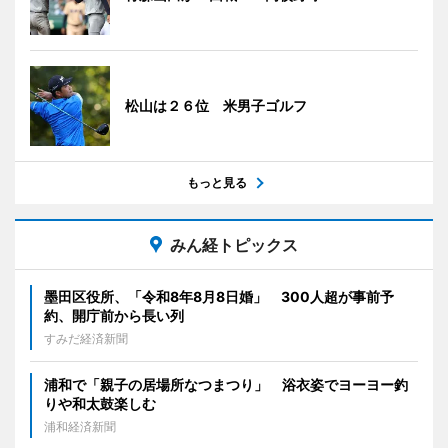
松山は２６位 米男子ゴルフ
もっと見る
みん経トピックス
墨田区役所、「令和8年8月8日婚」 300人超が事前予
約、開庁前から長い列
すみだ経済新聞
浦和で「親子の居場所なつまつり」 浴衣姿でヨーヨー釣
りや和太鼓楽しむ
浦和経済新聞