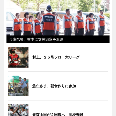
兵庫県警、熊本に支援部隊を派遣
村上、２５号ソロ 大リーグ
悠仁さま、朝食作りに参加
青森山田が２回戦へ 高校野球