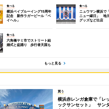
食べる
食べる
横浜ベイブルーイング15周年
ニュウマン横浜で
記念 新作ラガービール「ベ
ニュー縁日」 地
イヘル」
グッズなど出店
食べる
六角橋ヤミ市でストリート結
婚式と盆踊り 歩行者天国も
もっと見る
買う
横浜赤レンガ倉庫で「レ
ックサンセット」 サン