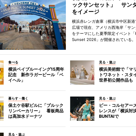
ックサンセット」 サン
をイメージ
横浜赤レンガ倉庫（横浜市中区新港
広場で現在、アメリカ西海岸「サン
をテーマにした夏季限定イベント「Red
Sunset 2026」が開催されている。
食べる
見る・遊ぶ
横浜ベイブルーイング15周年
横浜美術館で「マ
記念 新作ラガービール「ベ
トワネット・スタ
イヘル」
世界初公開作品も
暮らす・働く
見る・遊ぶ
保土ケ谷駅ビルに「ブルック
ビー・コルセアー
リンベーカリー」 看板商品
レンスが「横浜対
は高加水ドーナツ
BUNTAIで
見る・遊ぶ