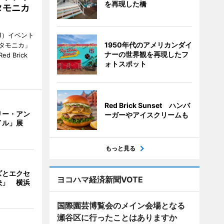
を再現した橋
タモニカ
1）イベント
1950年代のアメリカンダイ
タモニカ」
ナーの世界観を再現したフ
 Brick
ォトスポット
Red Brick Sunset ハンバ
リー・アン
ーガーやアイスクリームも
イル」展
もっと見る
ズとエクセ
ヨコハマ経済新聞VOTE
決」 横浜
国際園芸博覧会のメイン会場となる
瀬谷区に行ったことはありますか