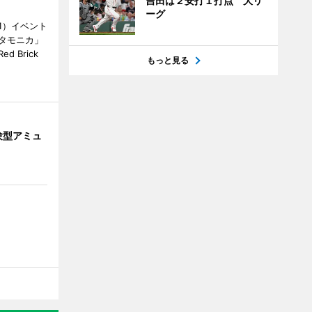
吉田は２安打１打点 大リ
ーグ
1）イベント
タモニカ」
 Brick
もっと見る
験型アミュ