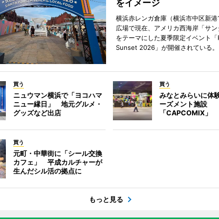
をイメージ
横浜赤レンガ倉庫（横浜市中区新港
広場で現在、アメリカ西海岸「サン
をテーマにした夏季限定イベント「Red
Sunset 2026」が開催されている。
買う
買う
ニュウマン横浜で「ヨコハマ
みなとみらいに体
ニュー縁日」 地元グルメ・
ーズメント施設
グッズなど出店
「CAPCOMIX」
買う
元町・中華街に「シール交換
カフェ」 平成カルチャーが
生んだシル活の拠点に
もっと見る