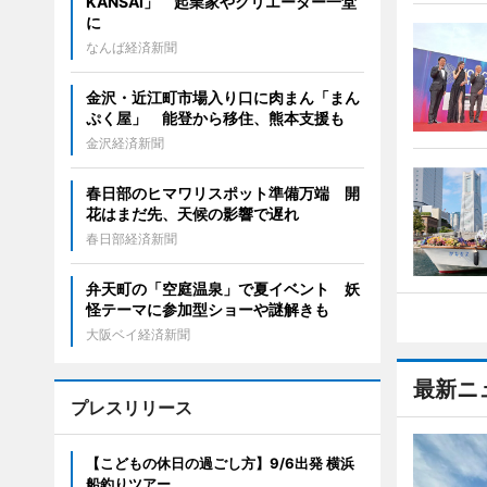
KANSAI」 起業家やクリエーター一堂
に
なんば経済新聞
金沢・近江町市場入り口に肉まん「まん
ぷく屋」 能登から移住、熊本支援も
金沢経済新聞
春日部のヒマワリスポット準備万端 開
花はまだ先、天候の影響で遅れ
春日部経済新聞
弁天町の「空庭温泉」で夏イベント 妖
怪テーマに参加型ショーや謎解きも
大阪ベイ経済新聞
最新ニ
プレスリリース
【こどもの休日の過ごし方】9/6出発 横浜
船釣りツアー