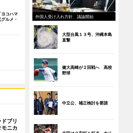
「ヨコハマ
外国人受け入れ方針、議論開始
元グルメ・
大型台風１３号、沖縄本島
直撃
健大高崎が２回戦へ 高校
野球
中立公、補正検討を要請
ッドブリ
タモニカ